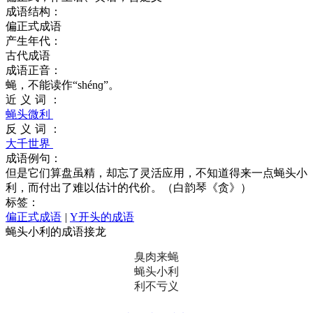
成语结构：
偏正式成语
产生年代：
古代成语
成语正音：
蝇，不能读作“shénɡ”。
近义词：
蝇头微利
反义词：
大千世界
成语例句：
但是它们算盘虽精，却忘了灵活应用，不知道得来一点蝇头小
利，而付出了难以估计的代价。（白韵琴《贪》）
标签：
偏正式成语
|
Y开头的成语
蝇头小利的成语接龙
臭肉来蝇
蝇头小利
利不亏义