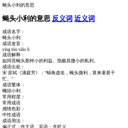
蝇头小利的意思
蝇头小利的意思
反义词
近义词
成语名字：
蝇头小利
成语发音：
yíng tóu xiǎo lì
成语解释：
如同苍蝇头那样小的利益。指极其微小的私利。
成语出处：
宋 苏轼《满庭芳》：“蜗角虚名，蝇头微利，算来著甚干
忙。”
成语繁体：
蠅頭小利
常用程度：
常用成语
感情色彩：
中性成语
成语用法：
偏正式；作主语、宾语；含贬义