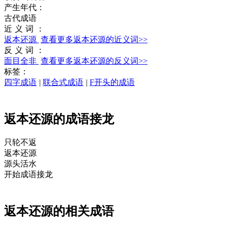
产生年代：
古代成语
近义词：
返本还源
查看更多返本还源的近义词>>
反义词：
面目全非
查看更多返本还源的反义词>>
标签：
四字成语
|
联合式成语
|
F开头的成语
返本还源的成语接龙
只轮不
返
返
本还
源
源
头活水
开始成语接龙
返本还源的相关成语