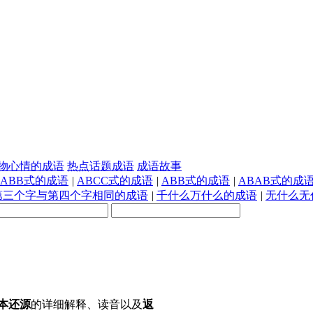
物心情的成语
热点话题成语
成语故事
AABB式的成语
|
ABCC式的成语
|
ABB式的成语
|
ABAB式的成
第三个字与第四个字相同的成语
|
千什么万什么的成语
|
无什么无
本还源
的详细解释、读音以及
返