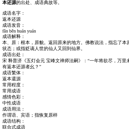
本还源
的出处、成语典故等。
成语名字：
返本还源
成语发音：
fǎn běn huán yuán
成语解释：
本、原：根本，原貌。返回原来的地方。佛教说法，指忘了本
状态；或指贬谪人世的仙人又回到仙界。
成语出处：
宋 释普济《五灯会元 宝峰文禅师法嗣》：“一年将欲尽，万
有返本还源者幺？”
成语繁体：
返本還源
常用程度：
常用成语
感情色彩：
中性成语
成语用法：
作谓语、宾语；指恢复原样
成语结构：
联合式成语