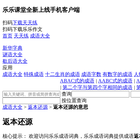
乐乐课堂全新上线手机客户端
扫码
下载天天练
扫码下载乐乐作文
首页
天天练
成语大全
新华字典
谜语大全
歇后语大全
应用
成语大全
特殊成语
十二生肖的成语
成语字数
有数字的成语
人
ABAC式的成语
|
AABC式的成语
|
|
第二个字与第四个字相同的成语
|
查询
按位置查询
成语大全
>
返本还源
>
返本还源的意思
返本还源
核心提示：
欢迎访问乐乐成语词典，乐乐成语词典提供成语
返