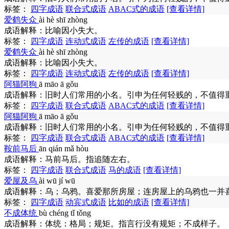
标签：
四字成语
联合式成语
ABAC式的成语
[查看详情]
爱鹤失众
ài hè shī zhòng
成语解释：
比喻因小失大。
标签：
四字成语
连动式成语
左传的成语
[查看详情]
爱鹤失众
ài hè shī zhòng
成语解释：
比喻因小失大。
标签：
四字成语
连动式成语
左传的成语
[查看详情]
阿猫阿狗
ā māo ā gǒu
成语解释：
旧时人们常用的小名。引申为任何轻贱的，不值得
标签：
四字成语
联合式成语
ABAC式的成语
[查看详情]
阿猫阿狗
ā māo ā gǒu
成语解释：
旧时人们常用的小名。引申为任何轻贱的，不值得
标签：
四字成语
联合式成语
ABAC式的成语
[查看详情]
鞍前马后
ān qián mǎ hòu
成语解释：
马前马后。指追随左右。
标签：
四字成语
联合式成语
马的成语
[查看详情]
爱屋及乌
ài wū jí wū
成语解释：
乌；乌鸦。喜爱那所房屋；连房屋上的乌鸦也一并
标签：
四字成语
动宾式成语
比如的成语
[查看详情]
不成体统
bù chéng tǐ tǒng
成语解释：
体统：格局；规矩。指言行没有规矩；不成样子。