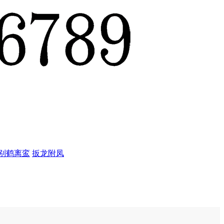
别鹤离鸾
扳龙附凤