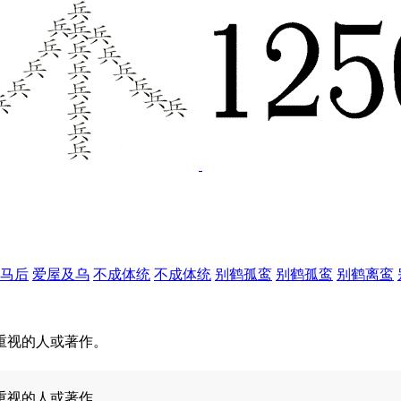
马后
爱屋及乌
不成体统
不成体统
别鹤孤鸾
别鹤孤鸾
别鹤离鸾
重视的人或著作。
重视的人或著作。