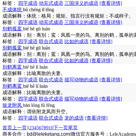
标签：
四字成语
动宾式成语
三国演义的成语
[查看详情]
不成体统
bù chéng tǐ tǒng
成语解释：
体统：格局；规矩。指言行没有规矩；不成样子。
标签：
四字成语
动宾式成语
三国演义的成语
[查看详情]
别鹤孤鸾
bié hè gū luán
成语解释：
别：离别；鸾：凤凰一类的鸟。离别的鹤，孤单的
标签：
四字成语
联合式成语
比如的成语
[查看详情]
别鹤孤鸾
bié hè gū luán
成语解释：
别：离别；鸾：凤凰一类的鸟。离别的鹤，孤单的
标签：
四字成语
联合式成语
比如的成语
[查看详情]
别鹤离鸾
bié hè lí luán
成语解释：
比喻离散的夫妻。
标签：
四字成语
联合式成语
描写动物的成语
[查看详情]
别鹤离鸾
bié hè lí luán
成语解释：
比喻离散的夫妻。
标签：
四字成语
联合式成语
描写动物的成语
[查看详情]
扳龙附凤
bān lóng fù fèng
成语解释：
谓依附龙凤而升空。
标签：
四字成语
联合式成语
龙的成语
[查看详情]
首页
上一页
1
2
3
4
5
6
7
8
9
10
下一页
尾页
商务合作：
bd@leleketang.com
|
微信官方服务号：LeleAcademy