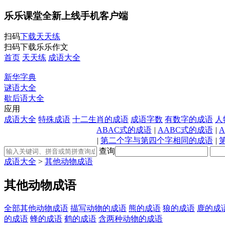
乐乐课堂全新上线手机客户端
扫码
下载天天练
扫码下载乐乐作文
首页
天天练
成语大全
新华字典
谜语大全
歇后语大全
应用
成语大全
特殊成语
十二生肖的成语
成语字数
有数字的成语
人
ABAC式的成语
|
AABC式的成语
|
|
第二个字与第四个字相同的成语
|
查询
成语大全
>
其他动物成语
其他动物成语
全部其他动物成语
描写动物的成语
熊的成语
狼的成语
鹿的成
的成语
蜂的成语
鹤的成语
含两种动物的成语