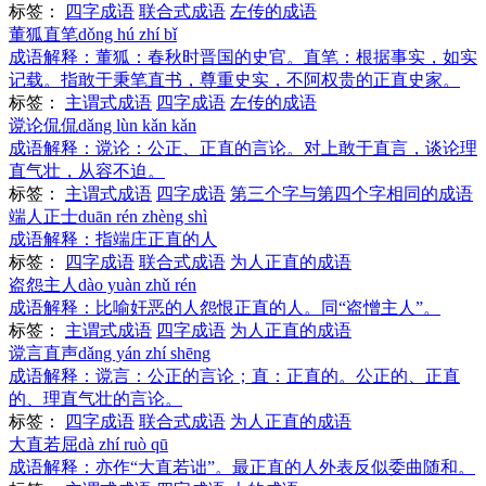
标签：
四字成语
联合式成语
左传的成语
董狐直笔
dǒng hú zhí bǐ
成语解释：
董狐：春秋时晋国的史官。直笔：根据事实，如实
记载。指敢于秉笔直书，尊重史实，不阿权贵的正直史家。
标签：
主谓式成语
四字成语
左传的成语
谠论侃侃
dǎng lùn kǎn kǎn
成语解释：
谠论：公正、正直的言论。对上敢于直言，谈论理
直气壮，从容不迫。
标签：
主谓式成语
四字成语
第三个字与第四个字相同的成语
端人正士
duān rén zhèng shì
成语解释：
指端庄正直的人
标签：
四字成语
联合式成语
为人正直的成语
盗怨主人
dào yuàn zhǔ rén
成语解释：
比喻奸恶的人怨恨正直的人。同“盗憎主人”。
标签：
主谓式成语
四字成语
为人正直的成语
谠言直声
dǎng yán zhí shēng
成语解释：
谠言：公正的言论；直：正直的。公正的、正直
的、理直气壮的言论。
标签：
四字成语
联合式成语
为人正直的成语
大直若屈
dà zhí ruò qū
成语解释：
亦作“大直若诎”。最正直的人外表反似委曲随和。