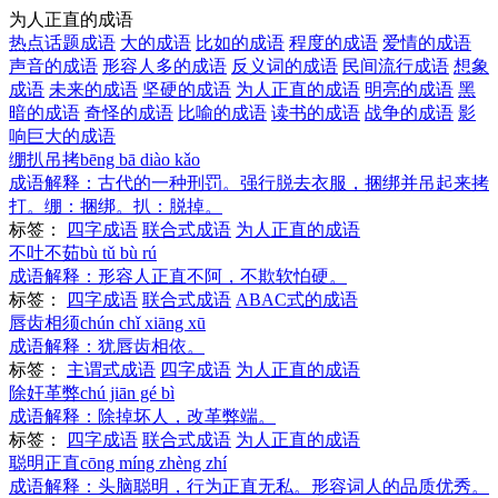
为人正直的成语
热点话题成语
大的成语
比如的成语
程度的成语
爱情的成语
声音的成语
形容人多的成语
反义词的成语
民间流行成语
想象
成语
未来的成语
坚硬的成语
为人正直的成语
明亮的成语
黑
暗的成语
奇怪的成语
比喻的成语
读书的成语
战争的成语
影
响巨大的成语
绷扒吊拷
bēng bā diào kǎo
成语解释：
古代的一种刑罚。强行脱去衣服，捆绑并吊起来拷
打。绷：捆绑。扒：脱掉。
标签：
四字成语
联合式成语
为人正直的成语
不吐不茹
bù tǔ bù rú
成语解释：
形容人正直不阿，不欺软怕硬。
标签：
四字成语
联合式成语
ABAC式的成语
唇齿相须
chún chǐ xiāng xū
成语解释：
犹唇齿相依。
标签：
主谓式成语
四字成语
为人正直的成语
除奸革弊
chú jiān gé bì
成语解释：
除掉坏人，改革弊端。
标签：
四字成语
联合式成语
为人正直的成语
聪明正直
cōng míng zhèng zhí
成语解释：
头脑聪明，行为正直无私。形容词人的品质优秀。