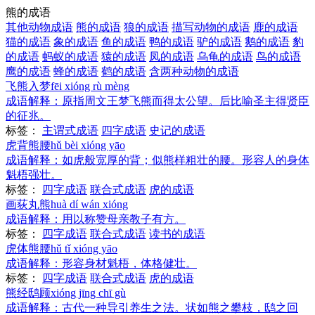
熊的成语
其他动物成语
熊的成语
狼的成语
描写动物的成语
鹿的成语
猫的成语
象的成语
鱼的成语
鸭的成语
驴的成语
鹅的成语
豹
的成语
蚂蚁的成语
猿的成语
凤的成语
乌龟的成语
鸟的成语
鹰的成语
蜂的成语
鹤的成语
含两种动物的成语
飞熊入梦
fēi xióng rù mèng
成语解释：
原指周文王梦飞熊而得太公望。后比喻圣主得贤臣
的征兆。
标签：
主谓式成语
四字成语
史记的成语
虎背熊腰
hǔ bèi xióng yāo
成语解释：
如虎般宽厚的背；似熊样粗壮的腰。形容人的身体
魁梧强壮。
标签：
四字成语
联合式成语
虎的成语
画荻丸熊
huà dí wán xióng
成语解释：
用以称赞母亲教子有方。
标签：
四字成语
联合式成语
读书的成语
虎体熊腰
hǔ tǐ xióng yāo
成语解释：
形容身材魁梧，体格健壮。
标签：
四字成语
联合式成语
虎的成语
熊经鸱顾
xióng jīng chī gù
成语解释：
古代一种导引养生之法。状如熊之攀枝，鸱之回