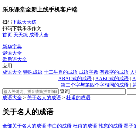
乐乐课堂全新上线手机客户端
扫码
下载天天练
扫码下载乐乐作文
首页
天天练
成语大全
新华字典
谜语大全
歇后语大全
应用
成语大全
特殊成语
十二生肖的成语
成语字数
有数字的成语
人
ABAC式的成语
|
AABC式的成语
|
|
第二个字与第四个字相同的成语
|
查询
成语大全
>
关于名人的成语
>
杜甫的成语
关于名人的成语
全部关于名人的成语
李白的成语
杜甫的成语
韩愈的成语
墨子