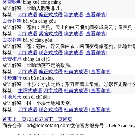
冰雪聪明
bīng xuě cōng míng
成语解释：
比喻人聪明非凡。
标签：
四字成语
偏正式成语
冰的成语
[查看详情]
白云苍狗
bái yún cāng gǒu
成语解释：
苍狗：黑狗。天上的白云顷刻间变成乌云；像黑狗
标签：
四字成语
紧缩式成语
狗的成语
[查看详情]
白衣苍狗
bái yī cāng gǒu
成语解释：
苍：苍白。浮云像白衣，瞬间变得像苍狗。比喻世
标签：
四字成语
联合式成语
狗的成语
[查看详情]
长安棋局
cháng ān qí jú
成语解释：
比喻动荡不定的政局。
标签：
四字成语
偏正式成语
杜甫的成语
[查看详情]
寸步难行
cùn bù nán xíng
成语解释：
寸步：寸步之路；形容距离非常短。①形容走路十分
标签：
主谓式成语
四字成语
杜甫的成语
[查看详情]
寸地尺天
cùn dì chǐ tiān
成语解释：
指一小块土地和天空。
标签：
四字成语
联合式成语
杜甫的成语
[查看详情]
首页
上一页
1
2
3
4
5
6
7
8
9
下一页
尾页
商务合作：
bd@leleketang.com
|
微信官方服务号：LeleAcademy