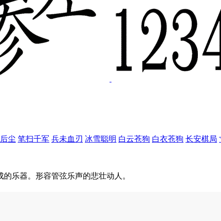
后尘
笔扫千军
兵未血刃
冰雪聪明
白云苍狗
白衣苍狗
长安棋局
成的乐器。形容管弦乐声的悲壮动人。