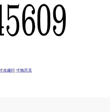
寸步难行
寸地尺天