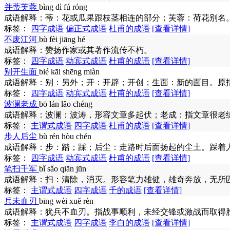
并蒂芙蓉
bìng dì fú róng
成语解释：
蒂：花或瓜果跟枝茎相连的部分；芙蓉：荷花别名
标签：
四字成语
偏正式成语
杜甫的成语
[查看详情]
不废江河
bù fèi jiāng hé
成语解释：
赞扬作家或其著作流传不朽。
标签：
四字成语
动宾式成语
杜甫的成语
[查看详情]
别开生面
bié kāi shēng miàn
成语解释：
别：另外；开：开辟；开创；生面：新的面目。原
标签：
四字成语
动宾式成语
杜甫的成语
[查看详情]
波澜老成
bō lán lǎo chéng
成语解释：
波澜：波涛，形容文章多起伏；老成：指文章很老
标签：
主谓式成语
四字成语
杜甫的成语
[查看详情]
步人后尘
bù rén hòu chén
成语解释：
步：踏；踩；后尘：走路时后面扬起的尘土。踩着
标签：
四字成语
动宾式成语
杜甫的成语
[查看详情]
笔扫千军
bǐ sǎo qiān jūn
成语解释：
扫：清除，消灭。形容笔力雄健，雄奇奔放，无所
标签：
主谓式成语
四字成语
千的成语
[查看详情]
兵未血刃
bīng wèi xuě rèn
成语解释：
犹兵不血刃。指战事顺利，未经交锋或激战而取得
标签：
主谓式成语
四字成语
李白的成语
[查看详情]