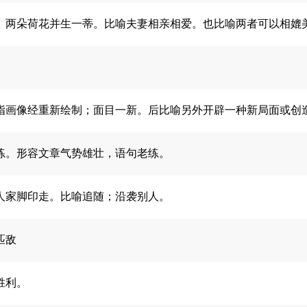
。两朵荷花并生一蒂。比喻夫妻相亲相爱。也比喻两者可以相媲
指画像经重新绘制；面目一新。后比喻另外开辟一种新局面或创
练。形容文章气势雄壮，语句老练。
人家脚印走。比喻追随；沿袭别人。
匹敌
胜利。