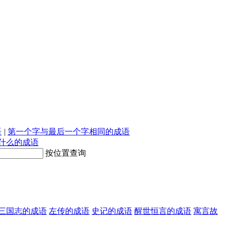
语
|
第一个字与最后一个字相同的成语
什么的成语
按位置查询
三国志的成语
左传的成语
史记的成语
醒世恒言的成语
寓言故