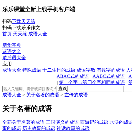
乐乐课堂全新上线手机客户端
扫码
下载天天练
扫码下载乐乐作文
首页
天天练
成语大全
新华字典
谜语大全
歇后语大全
应用
成语大全
特殊成语
十二生肖的成语
成语字数
有数字的成语
人
ABAC式的成语
|
AABC式的成语
|
|
第二个字与第四个字相同的成语
|
查询
成语大全
>
关于名著的成语
>
左传的成语
关于名著的成语
全部关于名著的成语
三国演义的成语
西游记的成语
水浒的成
事的成语
历史故事的成语
神话故事的成语