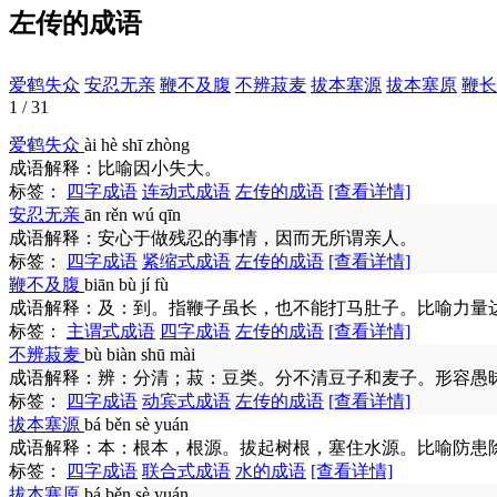
左传的成语
爱鹤失众
安忍无亲
鞭不及腹
不辨菽麦
拔本塞源
拔本塞原
鞭长
1 / 31
爱鹤失众
ài hè shī zhòng
成语解释：
比喻因小失大。
标签：
四字成语
连动式成语
左传的成语
[查看详情]
安忍无亲
ān rěn wú qīn
成语解释：
安心于做残忍的事情，因而无所谓亲人。
标签：
四字成语
紧缩式成语
左传的成语
[查看详情]
鞭不及腹
biān bù jí fù
成语解释：
及：到。指鞭子虽长，也不能打马肚子。比喻力量
标签：
主谓式成语
四字成语
左传的成语
[查看详情]
不辨菽麦
bù biàn shū mài
成语解释：
辨：分清；菽：豆类。分不清豆子和麦子。形容愚
标签：
四字成语
动宾式成语
左传的成语
[查看详情]
拔本塞源
bá běn sè yuán
成语解释：
本：根本，根源。拔起树根，塞住水源。比喻防患
标签：
四字成语
联合式成语
水的成语
[查看详情]
拔本塞原
bá běn sè yuán