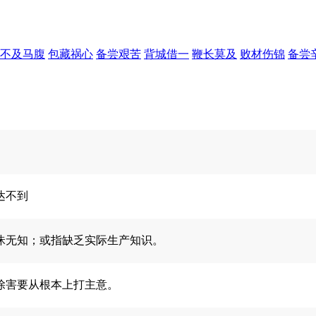
不及马腹
包藏祸心
备尝艰苦
背城借一
鞭长莫及
败材伤锦
备尝
达不到
昧无知；或指缺乏实际生产知识。
除害要从根本上打主意。