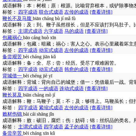
成语解释：
本：树根；原：根源。比喻背弃根本，或铲除事物
标签：
四字成语
联合式成语
左传的成语
[查看详情]
鞭长不及马腹
biān cháng bù jí mǎ fù
成语解释：
及：到。鞭子虽然很长，但是不应该打到马肚子。
标签：
主谓式成语
六字成语
马的成语
[查看详情]
包藏祸心
bāo cáng huò xīn
成语解释：
包藏：暗藏；祸心：害人之心。表示心里藏着坏主
标签：
四字成语
动宾式成语
左传的成语
[查看详情]
备尝艰苦
bèi cháng jiān kǔ
成语解释：
备：全、尽；尝：经历。受尽了艰难困苦。
标签：
四字成语
动宾式成语
韩愈的成语
[查看详情]
背城借一
bèi chéng jiè yī
成语解释：
背城：背向自己的城堡；借一：凭借最后一战。背
标签：
四字成语
一的成语
连动式成语
[查看详情]
鞭长莫及
biān cháng mò jí
成语解释：
鞭：马鞭子；莫：不；及：够得上。马鞭虽长；但
标签：
四字成语
紧缩式成语
左传的成语
[查看详情]
败材伤锦
bài cái shāng jǐn
成语解释：
败：破旧，腐烂；伤：妨碍；锦：丝织品的类名。
标签：
主谓式成语
四字成语
孟子的成语
[查看详情]
备尝辛苦
bèi cháng xīn kǔ