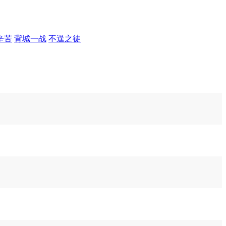
辛苦
背城一战
不逞之徒