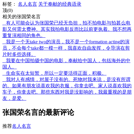
标签：
名人名言
关于奉献的经典语录
顶(0)
相关的张国荣名言
有人可能会认为张国荣已经无负担，拍不拍电影与拍甚么电
影又何需太费神。其实我拍电影反而比以前更执着。我不想再
重复演相同的角色。
我是一个无take two的演员，我不是一个formation acting的演
员，不会每个take都一模一样，我喜欢自由发挥，令导演在剪
片时多些选择。
我要在中国拍摄中国的电影，奉献给中国人，包括海外的中
国人。
生命实在太短暂，所以一定要活得正面，积极。
我对人有感情，对屋子没有的。死物对我来说，是没有所谓
的。如果有朋友说喜欢我的衣服，你拿去吧。家人说喜欢我的
车子，你拿去吧。那些东西对我是没影响的，我最重视的是朋
友，是爱。
张国荣名言的最新评论
推荐
名人名言