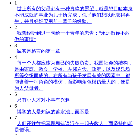
1
世上所有的父母都有一种真挚的愿望，就是想目睹本身
不能成就的事业为儿子所完成，似乎他们想以此获得再
生，并且好好应用前一辈子的经验。
2
我曾经听到过一句给一个青年的忠告：“永远做你不敢
做的事情”
3
诚实是格言的第一章
4
每一个人都应该为自己的失败负责。我国社会的结构，
是由家庭、教会、学校、左邻右舍、政府，以及娱乐场
所等交织而成的。在所有与孩子发展有关的因素中，都
包含着一种角色的模仿，而影响角色模仿最大的，便是
为人父母者。
5
只有小人才对小事有兴趣
6
博学的人是知识的蓄水池，而不是
7
人们还往往把真理和错误混在一起去教人，而坚持的却
是错误。