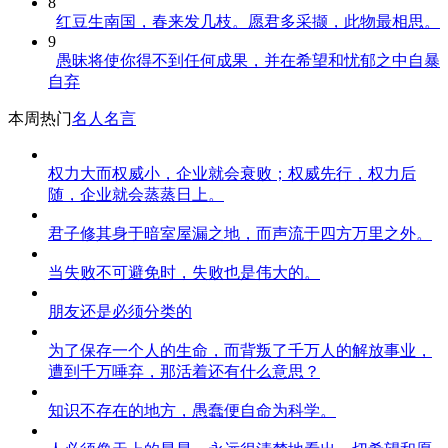
8
红豆生南国，春来发几枝。愿君多采撷，此物最相思。
9
愚昧将使你得不到任何成果，并在希望和忧郁之中自暴
自弃
本周热门
名人名言
权力大而权威小，企业就会衰败；权威先行，权力后
随，企业就会蒸蒸日上。
君子修其身于暗室屋漏之地，而声流于四方万里之外。
当失败不可避免时，失败也是伟大的。
朋友还是必须分类的
为了保存一个人的生命，而背叛了千万人的解放事业，
遭到千万唾弃，那活着还有什么意思？
知识不存在的地方，愚蠢便自命为科学。