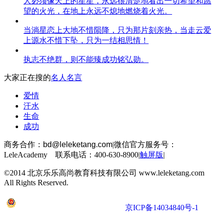
人必须像天上的星星，永远很清楚地看出一切希望和愿
望的火光，在地上永远不熄地燃烧着火光。
当淌星恋上大地不惜陨降，只为那片刻亲热，当走云爱
上源水不惜下坠，只为一结相思情！
执志不绝群，则不能臻成功铭弘勋。
大家正在搜的
名人名言
爱情
汗水
生命
成功
商务合作：
bd@leleketang.com
|
微信官方服务号：
LeleAcademy 联系电话：400-630-8900
|
触屏版
|
©2014 北京乐乐高尚教育科技有限公司 www.leleketang.com
All Rights Reserved.
京公网安备 11010802022053号
京ICP备14034840号-1