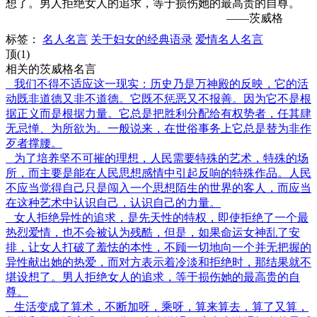
想了。男人拒绝女人的追求，等于损伤她的最高贵的自尊。
——茨威格
标签：
名人名言
关于妇女的经典语录
爱情名人名言
顶(1)
相关的茨威格名言
我们不得不适应这一现实：历史乃是万神殿的反映，它的活
动既非道德又非不道德。它既不惩恶又不报善。因为它不是根
据正义而是根据力量。它总是把胜利分配给有权势者，任其肆
无忌惮、为所欲为。一般说来，在世俗事务上它总是替为非作
歹者撑腰。
为了培养坚不可摧的理想，人民需要特殊的艺术，特殊的场
所，而主要是能在人民思想感情中引起反响的特殊作品。人民
不应当觉得自己只是闯入一个思想陌生的世界的客人，而应当
在这种艺术中认识自己，认识自己的力量。
女人拒绝异性的追求，是先天性的特权，即使拒绝了一个最
热烈爱情，也不会被认为残酷，但是，如果命运女神乱了安
排，让女人打破了羞怯的本性，不顾一切地向一个并无把握的
异性献出她的热爱，而对方表示着冷淡和拒绝时，那结果就不
堪设想了。男人拒绝女人的追求，等于损伤她的最高贵的自
尊。
生活变成了算术，不断加呀，乘呀，算来算去，算了又算，