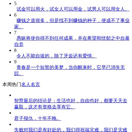
5
试金可以用火，试女人可以用金，试男人可以用女人。
6
赚钱之道很多，但是找不到赚钱的种子，便成不了事业
家。
7
愚昧将使你得不到任何成果，并在希望和忧郁之中自暴
自弃
8
令人不能自拔的，除了牙齿还有爱情。
9
青春是一个短暂的美梦，当你醒来时，它早已消失无
踪。
本周热门
名人名言
智慧最后的结论是：生活也好，自由也好，都要天天去
赢取，这才有资格去享有它。
君子报仇，十年不晚。
失败对我们是有好处的，我们得祝福灾难，我们是灾难