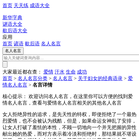
首页
天天练
成语大全
新华字典
谜语大全
歇后语大全
应用
首页
谚语
歇后语
名人名言
大家最近都在查：
爱情
汗水
生命
成功
首页
>
名人名言分类
>
名人名言
>
关于妇女的经典语录
>
爱
情名人名言
>
名言详情
核心提示：
欢迎访问名人名言，在这里你可以方便的找到爱
情名人名言，查看与爱情名人名言相关的其他名人名言
女人拒绝异性的追求，是先天性的特权，即使拒绝了一个最热
烈爱情，也不会被认为残酷，但是，如果命运女神乱了安排，
让女人打破了羞怯的本性，不顾一切地向一个并无把握的异性
献出她的热爱，而对方表示着冷淡和拒绝时，那结果就不堪设