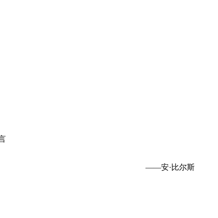
言
——安·比尔斯