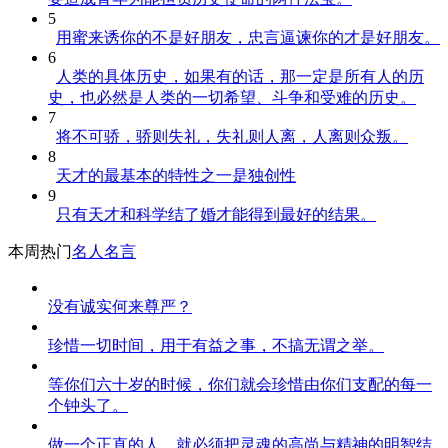
5
用蜜来诱你的不是好朋友，忠言逼谏你的才是好朋友。
6
人类的具体历史，如果有的话，那一定是所有人的历
史，也必然是人类的一切希望、斗争和受难的历史。
7
将不可骄，骄则失礼，失礼则人离，人离则众叛。
8
天才的最基本的特性之一是独创性
9
只有天才和科学结了婚才能得到最好的结果。
本周热门
名人名言
没有诚实何来尊严？
珍惜一切时间，用于有益之事，不搞无谓之举。
等你们六十岁的时候，你们就会珍惜由你们支配的每一
个钟头了。
做一个正直的人，就必须把灵魂的高尚与精神的明智结