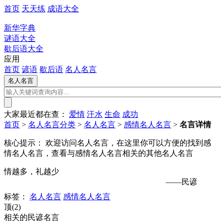
首页
天天练
成语大全
新华字典
谜语大全
歇后语大全
应用
首页
谚语
歇后语
名人名言
大家最近都在查：
爱情
汗水
生命
成功
首页
>
名人名言分类
>
名人名言
>
感情名人名言
>
名言详情
核心提示：
欢迎访问名人名言，在这里你可以方便的找到感
情名人名言，查看与感情名人名言相关的其他名人名言
情越多，礼越少
——民谚
标签：
名人名言
感情名人名言
顶(2)
相关的民谚名言