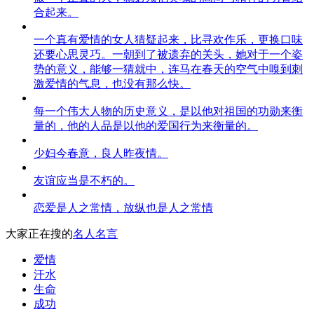
合起来。
一个真有爱情的女人猜疑起来，比寻欢作乐，更换口味
还要心思灵巧。一朝到了被遗弃的关头，她对于一个姿
势的意义，能够一猜就中，连马在春天的空气中嗅到刺
激爱情的气息，也没有那么快。
每一个伟大人物的历史意义，是以他对祖国的功勋来衡
量的，他的人品是以他的爱国行为来衡量的。
少妇今春意，良人昨夜情。
友谊应当是不朽的。
恋爱是人之常情，放纵也是人之常情
大家正在搜的
名人名言
爱情
汗水
生命
成功