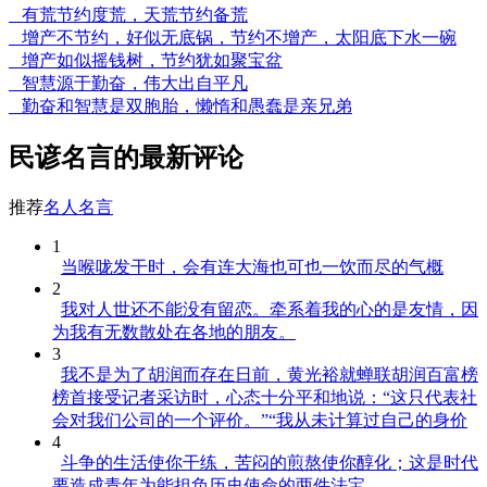
有荒节约度荒，天荒节约备荒
增产不节约，好似无底锅，节约不增产，太阳底下水一碗
增产如似摇钱树，节约犹如聚宝盆
智慧源于勤奋，伟大出自平凡
勤奋和智慧是双胞胎，懒惰和愚蠢是亲兄弟
民谚名言的最新评论
推荐
名人名言
1
当喉咙发干时，会有连大海也可也一饮而尽的气概
2
我对人世还不能没有留恋。牵系着我的心的是友情，因
为我有无数散处在各地的朋友。
3
我不是为了胡润而存在日前，黄光裕就蝉联胡润百富榜
榜首接受记者采访时，心态十分平和地说：“这只代表社
会对我们公司的一个评价。”“我从未计算过自己的身价
4
斗争的生活使你干练，苦闷的煎熬使你醇化；这是时代
要造成青年为能担负历史使命的两件法宝。