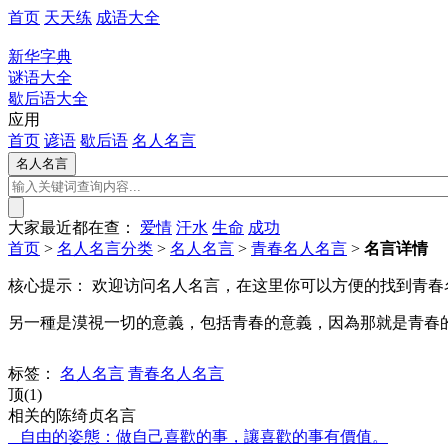
首页
天天练
成语大全
新华字典
谜语大全
歇后语大全
应用
首页
谚语
歇后语
名人名言
大家最近都在查：
爱情
汗水
生命
成功
首页
>
名人名言分类
>
名人名言
>
青春名人名言
>
名言详情
核心提示：
欢迎访问名人名言，在这里你可以方便的找到青春
另一種是漠視一切的意義，包括青春的意義，因為那就是青春
标签：
名人名言
青春名人名言
顶(1)
相关的陈绮贞名言
自由的姿態：做自己喜歡的事，讓喜歡的事有價值。