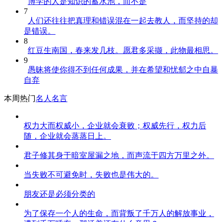
博学的人是知识的蓄水池，而不是
7
人们还往往把真理和错误混在一起去教人，而坚持的却
是错误。
8
红豆生南国，春来发几枝。愿君多采撷，此物最相思。
9
愚昧将使你得不到任何成果，并在希望和忧郁之中自暴
自弃
本周热门
名人名言
权力大而权威小，企业就会衰败；权威先行，权力后
随，企业就会蒸蒸日上。
君子修其身于暗室屋漏之地，而声流于四方万里之外。
当失败不可避免时，失败也是伟大的。
朋友还是必须分类的
为了保存一个人的生命，而背叛了千万人的解放事业，