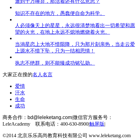
遭到千万唾弃，那活着还有什么意思？
知识不存在的地方，愚蠢便自命为科学。
人必须像天上的星星，永远很清楚地看出一切希望和愿
望的火光，在地上永远不熄地燃烧着火光。
当淌星恋上大地不惜陨降，只为那片刻亲热，当走云爱
上源水不惜下坠，只为一结相思情！
执志不绝群，则不能臻成功铭弘勋。
大家正在搜的
名人名言
爱情
汗水
生命
成功
商务合作：
bd@leleketang.com
|
微信官方服务号：
LeleAcademy 联系电话：400-630-8900
|
触屏版
|
©2014 北京乐乐高尚教育科技有限公司 www.leleketang.com