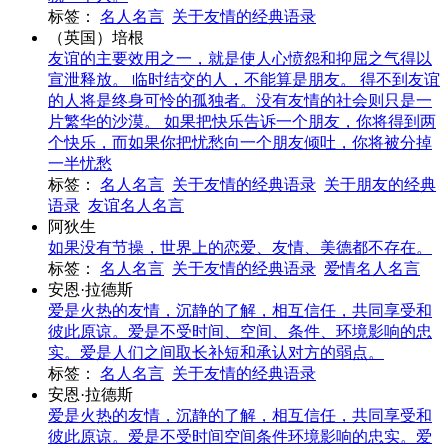
标签：
名人名言
关于友情的经典语录
（英国）培根
友谊的主要效用之一，就是使人心愤怨和抑屈之气得以
宣泄释放。 临时结交的人，不能算是朋友。 得不到友谊
的人将是终身可怜的孤独者。没有友情的社会则只是一
片繁华的沙漠。 如果把快乐告诉一个朋友，你将得到两
个快乐，而如果你把忧愁向一个朋友倾吐，你将被分掉
一半忧愁
标签：
名人名言
关于友情的经典语录
关于朋友的经典
语录
友谊名人名言
阿狄生
如果没有节操，世界上的恋爱、友情、美德都不存在。
标签：
名人名言
关于友情的经典语录
爱情名人名言
安恩·拉德斯
爱是火热的友情，沉静的了解，相互信任，共同享受和
彼此原谅。爱是不受时间、空间、条件、环境影响的忠
实。爱是人们之间取长补短和承认对方的弱点。
标签：
名人名言
关于友情的经典语录
安恩·拉德斯
爱是火热的友情，沉静的了解，相互信任，共同享受和
彼此原谅。爱是不受时间空间条件环境影响的忠实。爱