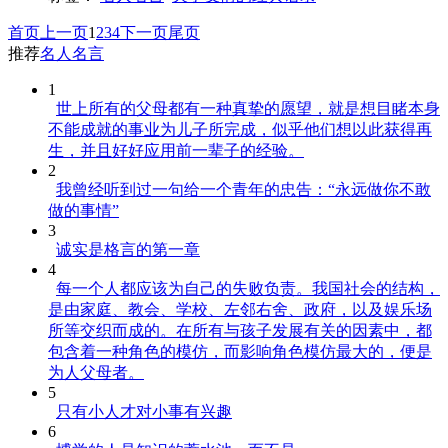
首页
上一页
1
2
3
4
下一页
尾页
推荐
名人名言
1
世上所有的父母都有一种真挚的愿望，就是想目睹本身
不能成就的事业为儿子所完成，似乎他们想以此获得再
生，并且好好应用前一辈子的经验。
2
我曾经听到过一句给一个青年的忠告：“永远做你不敢
做的事情”
3
诚实是格言的第一章
4
每一个人都应该为自己的失败负责。我国社会的结构，
是由家庭、教会、学校、左邻右舍、政府，以及娱乐场
所等交织而成的。在所有与孩子发展有关的因素中，都
包含着一种角色的模仿，而影响角色模仿最大的，便是
为人父母者。
5
只有小人才对小事有兴趣
6