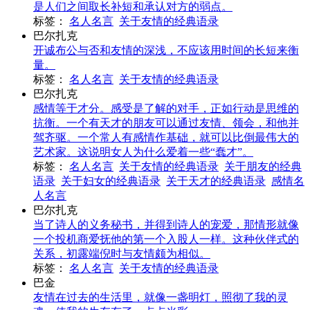
是人们之间取长补短和承认对方的弱点。
标签：
名人名言
关于友情的经典语录
巴尔扎克
开诚布公与否和友情的深浅，不应该用时间的长短来衡
量。
标签：
名人名言
关于友情的经典语录
巴尔扎克
感情等于才分。感受是了解的对手，正如行动是思维的
抗衡。一个有天才的朋友可以通过友情、领会，和他并
驾齐驱。一个常人有感情作基础，就可以比倒最伟大的
艺术家。这说明女人为什么爱着一些“蠢才”。
标签：
名人名言
关于友情的经典语录
关于朋友的经典
语录
关于妇女的经典语录
关于天才的经典语录
感情名
人名言
巴尔扎克
当了诗人的义务秘书，并得到诗人的宠爱，那情形就像
一个投机商爱抚他的第一个入股人一样。这种伙伴式的
关系，初露端倪时与友情颇为相似。
标签：
名人名言
关于友情的经典语录
巴金
友情在过去的生活里，就像一盏明灯，照彻了我的灵