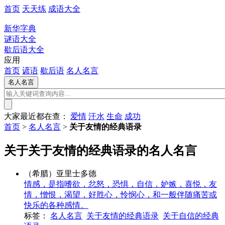
首页
天天练
成语大全
新华字典
谜语大全
歇后语大全
应用
首页
谚语
歇后语
名人名言
大家最近都在查：
爱情
汗水
生命
成功
首页
>
名人名言
>
关于友情的经典语录
关于关于友情的经典语录的名人名言
（希腊）亚里士多德
情感，是指嗜欲，忿怒，恐惧，自信，妒嫉，喜悦，友
情，憎恨，渴望，好胜心，怜悯心，和一般伴随痛苦或
快乐的各种感情。
标签：
名人名言
关于友情的经典语录
关于自信的经典