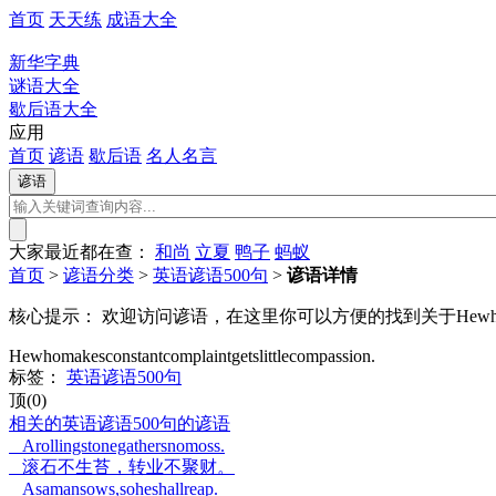
首页
天天练
成语大全
新华字典
谜语大全
歇后语大全
应用
首页
谚语
歇后语
名人名言
大家最近都在查：
和尚
立夏
鸭子
蚂蚁
首页
>
谚语分类
>
英语谚语500句
>
谚语详情
核心提示：
欢迎访问谚语，在这里你可以方便的找到关于Hewhomakesconstantc
Hewhomakesconstantcomplaintgetslittlecompassion.
标签：
英语谚语500句
顶(0)
相关的英语谚语500句的谚语
Arollingstonegathersnomoss.
滚石不生苔，转业不聚财。
Asamansows,soheshallreap.