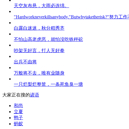
天空灰布悬，大雨必连绵。
"Hardworkneverkillsanybody."Butwhytaketh
白露白迷迷，秋分稻秀齐
不怕山高老虎恶，就怕没吃铁秤砣
吵架无好言，打人无好拳
出兵不由将
万般将不去，唯有业随身
一只烂梨烂整筐，一条死鱼臭一塘
大家正在搜的
谚语
和尚
立夏
鸭子
蚂蚁