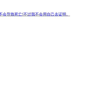
erisk?"努力工作不会导致死亡!不过我不会用自己去证明。