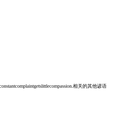
ntcomplaintgetslittlecompassion.相关的其他谚语