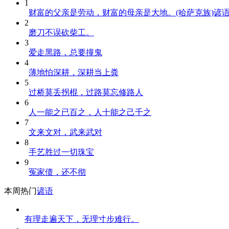
1
财富的父亲是劳动，财富的母亲是大地。(哈萨克族)谚
2
磨刀不误砍柴工。
3
爱走黑路，总要撞鬼
4
薄地怕深耕，深耕当上粪
5
过桥莫丢拐棍，过路莫忘修路人
6
人一能之已百之，人十能之己千之
7
文来文对，武来武对
8
手艺胜过一切珠宝
9
冤家债，还不彻
本周热门
谚语
有理走遍天下，无理寸步难行。