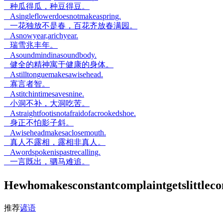
种瓜得瓜，种豆得豆。
Asingleflowerdoesnotmakeaspring.
一花独放不是春，百花齐放春满园。
Asnowyear,arichyear.
瑞雪兆丰年。
Asoundmindinasoundbody.
健全的精神寓于健康的身体。
Astilltonguemakesawisehead.
寡言者智。
Astitchintimesavesnine.
小洞不补，大洞吃苦。
Astraightfootisnotafraidofacrookedshoe.
身正不怕影子斜。
Awiseheadmakesaclosemouth.
真人不露相，露相非真人。
Awordspokenispastrecalling.
一言既出，驷马难追。
Hewhomakesconstantcomplaintgetslitt
推荐
谚语