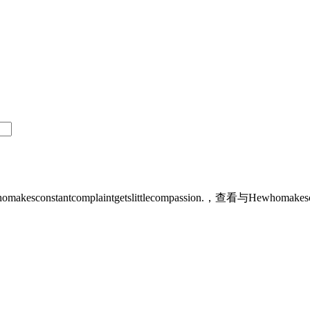
omplaintgetslittlecompassion.，查看与Hewhomakesconsta