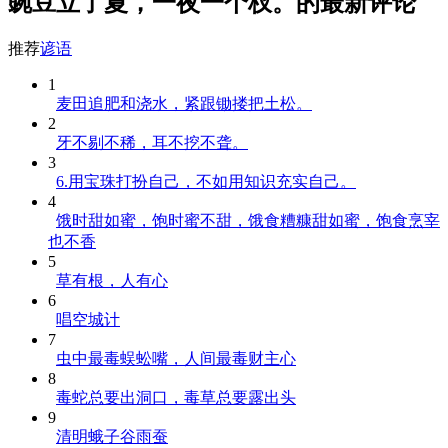
豌豆立了夏，一夜一个杈。的最新评论
推荐
谚语
1
麦田追肥和浇水，紧跟锄搂把土松。
2
牙不剔不稀，耳不挖不聋。
3
6.用宝珠打扮自己，不如用知识充实自己。
4
饿时甜如蜜，饱时蜜不甜，饿食糟糠甜如蜜，饱食烹宰
也不香
5
草有根，人有心
6
唱空城计
7
虫中最毒蜈蚣嘴，人间最毒财主心
8
毒蛇总要出洞口，毒草总要露出头
9
清明蛾子谷雨蚕