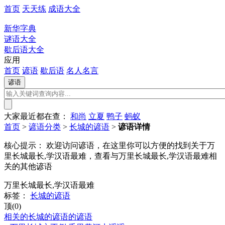
首页
天天练
成语大全
新华字典
谜语大全
歇后语大全
应用
首页
谚语
歇后语
名人名言
大家最近都在查：
和尚
立夏
鸭子
蚂蚁
首页
>
谚语分类
>
长城的谚语
>
谚语详情
核心提示：
欢迎访问谚语，在这里你可以方便的找到关于万
里长城最长,学汉语最难，查看与万里长城最长,学汉语最难相
关的其他谚语
万里长城最长,学汉语最难
标签：
长城的谚语
顶(0)
相关的长城的谚语的谚语