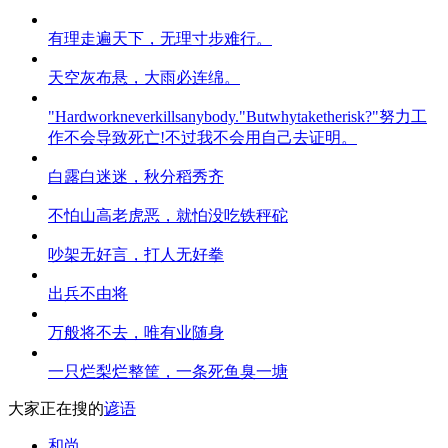
有理走遍天下，无理寸步难行。
天空灰布悬，大雨必连绵。
"Hardworkneverkillsanybody."Butwhytaketherisk?"努力工
作不会导致死亡!不过我不会用自己去证明。
白露白迷迷，秋分稻秀齐
不怕山高老虎恶，就怕没吃铁秤砣
吵架无好言，打人无好拳
出兵不由将
万般将不去，唯有业随身
一只烂梨烂整筐，一条死鱼臭一塘
大家正在搜的
谚语
和尚