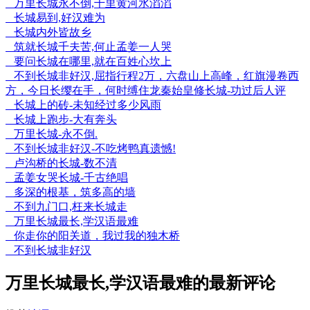
万里长城永不倒,千里黄河水滔滔
长城易到,好汉难为
长城内外皆故乡
筑就长城千夫苦,何止孟姜一人哭
要问长城在哪里,就在百姓心坎上
不到长城非好汉,屈指行程2万，六盘山上高峰，红旗漫卷西
方，今日长缨在手，何时缚住龙秦始皇修长城-功过后人评
长城上的砖-未知经过多少风雨
长城上跑步-大有奔头
万里长城-永不倒.
不到长城非好汉-不吃烤鸭真遗憾!
卢沟桥的长城-数不清
孟姜女哭长城-千古绝唱
多深的根基，筑多高的墙
不到九门口,枉来长城走
万里长城最长,学汉语最难
你走你的阳关道，我过我的独木桥
不到长城非好汉
万里长城最长,学汉语最难的最新评论