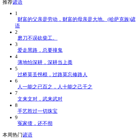
推荐
谚语
1
财富的父亲是劳动，财富的母亲是大地。(哈萨克族)谚
语
2
磨刀不误砍柴工。
3
爱走黑路，总要撞鬼
4
薄地怕深耕，深耕当上粪
5
过桥莫丢拐棍，过路莫忘修路人
6
人一能之已百之，人十能之己千之
7
文来文对，武来武对
8
手艺胜过一切珠宝
9
冤家债，还不彻
本周热门
谚语