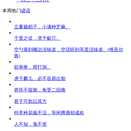
本周热门
谚语
立夏栽稻子，小满种芝麻。
千里之堤，溃于蚁穴。
空勺塞到嘴边没味道，空话听到耳里没味道。(维吾尔
族)
筋骨疼，雨打洞。
虎子麟儿，必不容易出胎
挤疮不留脓，免受二回痛
君子可欺以其方
特意种花栽不活，等闲携酒却成欢
人不知，鬼不觉