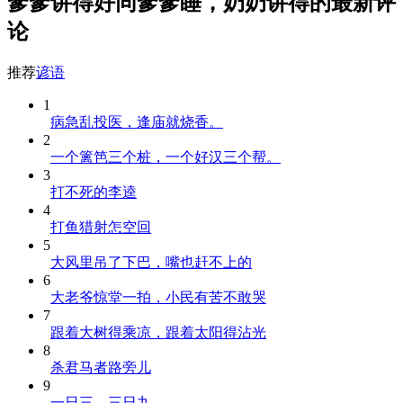
爹爹讲得好同爹爹睡，奶奶讲得的最新评
论
推荐
谚语
1
病急乱投医，逢庙就烧香。
2
一个篱笆三个桩，一个好汉三个帮。
3
打不死的李逵
4
打鱼猎射怎空回
5
大风里吊了下巴，嘴也赶不上的
6
大老爷惊堂一拍，小民有苦不敢哭
7
跟着大树得乘凉，跟着太阳得沾光
8
杀君马者路旁儿
9
一日三，三日九