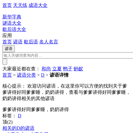
首页
天天练
成语大全
新华字典
谜语大全
歇后语大全
应用
首页
谚语
歇后语
名人名言
大家最近都在查：
和尚
立夏
鸭子
蚂蚁
首页
>
谚语分类
>
D
>
谚语详情
核心提示：
欢迎访问谚语，在这里你可以方便的找到关于爹
爹讲得好同爹爹睡，奶奶讲得，查看与爹爹讲得好同爹爹睡，
奶奶讲得相关的其他谚语
爹爹讲得好同爹爹睡，奶奶讲得
标签：
D
顶(2)
相关的D的谚语