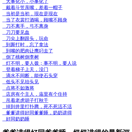
大事化小，小事化了
戴着斗笠亲嘴，差着一帽子
当初是当初，现在是现在
当了衣裳打酒喝，顾嘴不顾身
刀不离手，弓不离身
刀刀要见血
刀尖上翻跟头，玩命
到厮打时，忘了拿法
到嘴的肥肉让鹰叼去了
倒了桃树倒李树
灯不明，要人拨；事不明，要人说
登着梯子上天，没门
滴水不间断，能使石头穿
低头不见抬头见
点将不如激将
店房有个主人，庙里有个住持
吊着老虎胡子打秋千
掉到井里打扑腾，死不死活不活
爹爹讲得好同爹爹睡，奶奶讲得
好同奶奶睡