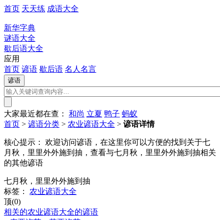
首页
天天练
成语大全
新华字典
谜语大全
歇后语大全
应用
首页
谚语
歇后语
名人名言
大家最近都在查：
和尚
立夏
鸭子
蚂蚁
首页
>
谚语分类
>
农业谚语大全
>
谚语详情
核心提示：
欢迎访问谚语，在这里你可以方便的找到关于七
月秋，里里外外施到抽，查看与七月秋，里里外外施到抽相关
的其他谚语
七月秋，里里外外施到抽
标签：
农业谚语大全
顶(0)
相关的农业谚语大全的谚语