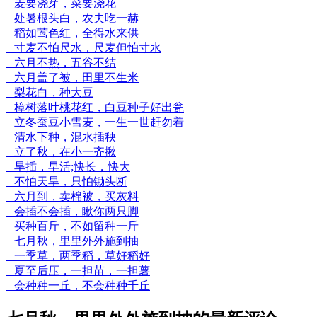
麦要浇芽，菜要浇花
处暑根头白，农夫吃一赫
稻如莺色红，全得水来供
寸麦不怕尺水，尺麦但怕寸水
六月不热，五谷不结
六月盖了被，田里不生米
梨花白，种大豆
樟树落叶桃花红，白豆种子好出瓮
立冬蚕豆小雪麦，一生一世赶勿着
清水下种，混水插秧
立了秋，在小一齐揪
旱插，早活;快长，快大
不怕天旱，只怕锄头断
六月到，卖棉被，买灰料
会插不会插，瞅你两只脚
买种百斤，不如留种一斤
七月秋，里里外外施到抽
一季草，两季稻，草好稻好
夏至后压，一担苗，一担薯
会种种一丘，不会种种千丘