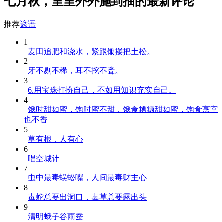
七月秋，里里外外施到抽的最新评论
推荐
谚语
1
麦田追肥和浇水，紧跟锄搂把土松。
2
牙不剔不稀，耳不挖不聋。
3
6.用宝珠打扮自己，不如用知识充实自己。
4
饿时甜如蜜，饱时蜜不甜，饿食糟糠甜如蜜，饱食烹宰
也不香
5
草有根，人有心
6
唱空城计
7
虫中最毒蜈蚣嘴，人间最毒财主心
8
毒蛇总要出洞口，毒草总要露出头
9
清明蛾子谷雨蚕