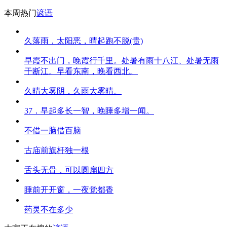
本周热门
谚语
久落雨，太阳恶，晴起跑不脱(贵)
早霞不出门，晚霞行千里。处暑有雨十八江、处暑无雨
干断江。早看东南，晚看西北。
久晴大雾阴，久雨大雾晴。
37．早起多长一智，晚睡多增一闻。
不借一脑借百脑
古庙前旗杆独一根
舌头无骨，可以圆扁四方
睡前开开窗，一夜觉都香
药灵不在多少