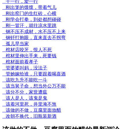
干一行，爱一行
刚出笼的馍馍，带着气儿
刚出窑门的生红砖，心横
刚学会打拳，到处都想碰碰
刚一冒汗，就往凉水里跳
钢不压不成材，水不压不上来
钢钎打炮眼，直来直去不拐弯
孤儿早当家
棺材店咬牙，恨人不死
棺材里伸出手来，死要钱
棺材面前看孝子
管婆婆叫妈，没法子
管她嫁给谁，只要跟着喝喜酒
该吃九升不能吃一斗
该当舅子命，想当外公万不能
该分不分，家世遭瘟
该人是人，该鬼是鬼
该着河里死，井里淹不煞
该做的不做，豆腐里面放醋
改朝不换代，旧瓶装新酒