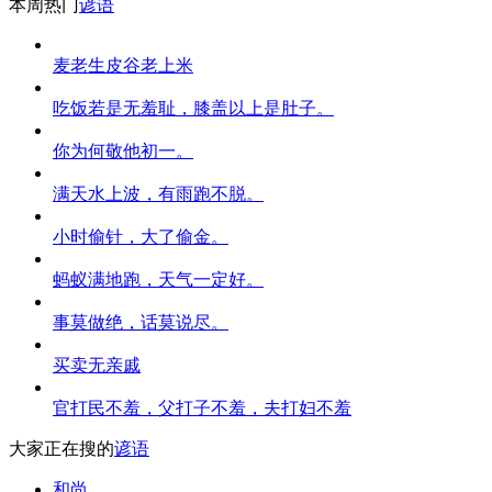
本周热门
谚语
麦老生皮谷老上米
吃饭若是无羞耻，膝盖以上是肚子。
你为何敬他初一。
满天水上波，有雨跑不脱。
小时偷针，大了偷金。
蚂蚁满地跑，天气一定好。
事莫做绝，话莫说尽。
买卖无亲戚
官打民不羞，父打子不羞，夫打妇不羞
大家正在搜的
谚语
和尚