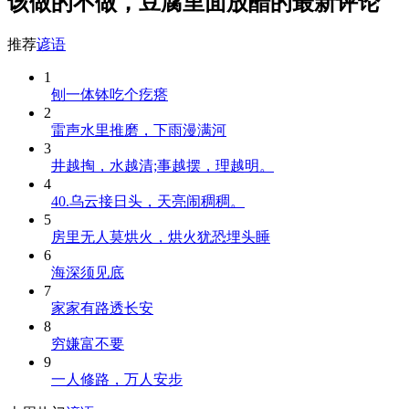
该做的不做，豆腐里面放醋的最新评论
推荐
谚语
1
刨一体钵吃个疙瘩
2
雷声水里推磨，下雨漫满河
3
井越掏，水越清;事越摆，理越明。
4
40.乌云接日头，天亮闹稠稠。
5
房里无人莫烘火，烘火犹恐埋头睡
6
海深须见底
7
家家有路透长安
8
穷嫌富不要
9
一人修路，万人安步