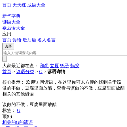
首页
天天练
成语大全
新华字典
谜语大全
歇后语大全
应用
首页
谚语
歇后语
名人名言
大家最近都在查：
和尚
立夏
鸭子
蚂蚁
首页
>
谚语分类
>
G
>
谚语详情
核心提示：
欢迎访问谚语，在这里你可以方便的找到关于该
做的不做，豆腐里面放醋，查看与该做的不做，豆腐里面放醋
相关的其他谚语
该做的不做，豆腐里面放醋
标签：
G
顶(0)
相关的G的谚语