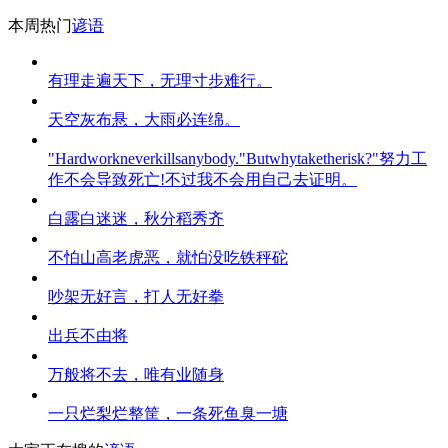
本周热门
谚语
有理走遍天下，无理寸步难行。
天空灰布悬，大雨必连绵。
"Hardworkneverkillsanybody."Butwhytaketherisk?"努力工
作不会导致死亡!不过我不会用自己去证明。
白露白迷迷，秋分稻秀齐
不怕山高老虎恶，就怕没吃铁秤砣
吵架无好言，打人无好拳
出兵不由将
万般将不去，唯有业随身
一只烂梨烂整筐，一条死鱼臭一塘