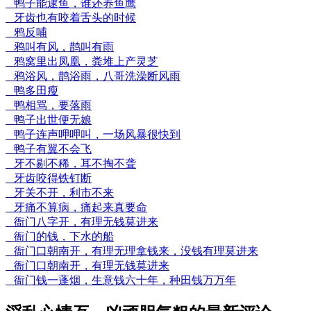
鸭子能逮鱼，谁还养鱼鹰
牙齿也有咬着舌头的时候
鸦反哺
鸦叫有风，鹊叫有雨
鸦窝里出凤凰，粪堆上产灵芝
鸦浴风，鹊浴雨，八哥洗澡断风雨
鸭多田瘦
鸭相骂，要落雨
鸭子出世便无娘
鸭子连声呷呷叫，一场风暴很快到
鸭子有翼不会飞
牙不剔不稀，耳不掏不聋
牙齿咬得铁钉断
牙关不开，利市不来
牙痛不算病，痛起来真要命
衙门八字开，有理无钱莫进来
衙门的钱，下水的船
衙门口朝南开，有理无理拿钱来，没钱有理莫进来
衙门口朝南开，有理无钱莫进来
衙门钱一蓬烟，生意钱六十年，种田钱万万年