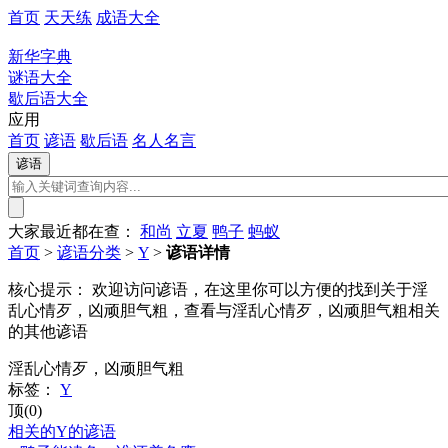
首页
天天练
成语大全
新华字典
谜语大全
歇后语大全
应用
首页
谚语
歇后语
名人名言
大家最近都在查：
和尚
立夏
鸭子
蚂蚁
首页
>
谚语分类
>
Y
>
谚语详情
核心提示：
欢迎访问谚语，在这里你可以方便的找到关于淫
乱心情歹，凶顽胆气粗，查看与淫乱心情歹，凶顽胆气粗相关
的其他谚语
淫乱心情歹，凶顽胆气粗
标签：
Y
顶(0)
相关的Y的谚语