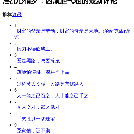
淫乱心情歹，凶顽胆气粗的最新评论
推荐
谚语
1
财富的父亲是劳动，财富的母亲是大地。(哈萨克族)谚
语
2
磨刀不误砍柴工。
3
爱走黑路，总要撞鬼
4
薄地怕深耕，深耕当上粪
5
过桥莫丢拐棍，过路莫忘修路人
6
人一能之已百之，人十能之己千之
7
文来文对，武来武对
8
手艺胜过一切珠宝
9
冤家债，还不彻