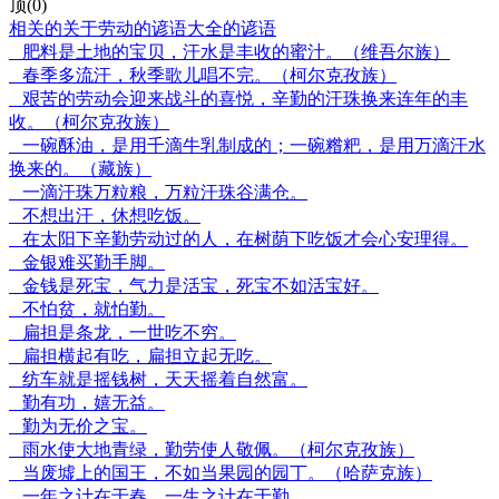
顶(0)
相关的关于劳动的谚语大全的谚语
肥料是土地的宝贝，汗水是丰收的蜜汁。（维吾尔族）
春季多流汗，秋季歌儿唱不完。（柯尔克孜族）
艰苦的劳动会迎来战斗的喜悦，辛勤的汗珠换来连年的丰
收。（柯尔克孜族）
一碗酥油，是用千滴牛乳制成的；一碗糌粑，是用万滴汗水
换来的。（藏族）
一滴汗珠万粒粮，万粒汗珠谷满仓。
不想出汗，休想吃饭。
在太阳下辛勤劳动过的人，在树荫下吃饭才会心安理得。
金银难买勤手脚。
金钱是死宝，气力是活宝，死宝不如活宝好。
不怕贫，就怕勤。
扁担是条龙，一世吃不穷。
扁担横起有吃，扁担立起无吃。
纺车就是摇钱树，天天摇着自然富。
勤有功，嬉无益。
勤为无价之宝。
雨水使大地青绿，勤劳使人敬佩。（柯尔克孜族）
当废墟上的国王，不如当果园的园丁。（哈萨克族）
一年之计在于春，一生之计在于勤。