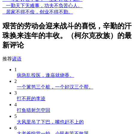
一勤天下无难事，功夫不负苦心人。
居家不得不俭，创业不得不勤。
艰苦的劳动会迎来战斗的喜悦，辛勤的汗
珠换来连年的丰收。（柯尔克孜族）的最
新评论
推荐
谚语
1
病急乱投医，逢庙就烧香。
2
一个篱笆三个桩，一个好汉三个帮。
3
打不死的李逵
4
打鱼猎射怎空回
5
大风里吊了下巴，嘴也赶不上的
6
大老爷惊堂一拍，小民有苦不敢哭