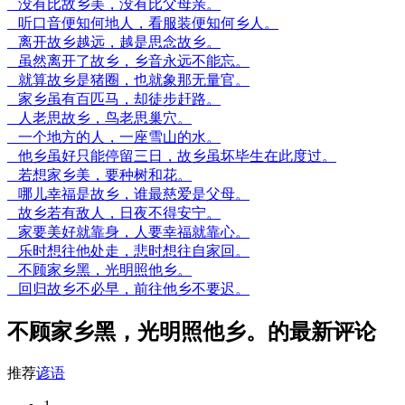
没有比故乡美，没有比父母亲。
听口音便知何地人，看服装便知何乡人。
离开故乡越远，越是思念故乡。
虽然离开了故乡，乡音永远不能忘。
就算故乡是猪圈，也就象那无量官。
家乡虽有百匹马，却徒步赶路。
人老思故乡，鸟老思巢穴。
一个地方的人，一座雪山的水。
他乡虽好只能停留三日，故乡虽坏毕生在此度过。
若想家乡美，要种树和花。
哪儿幸福是故乡，谁最慈爱是父母。
故乡若有敌人，日夜不得安宁。
家要美好就靠身，人要幸福就靠心。
乐时想往他处走，悲时想往自家回。
不顾家乡黑，光明照他乡。
回归故乡不必早，前往他乡不要迟。
不顾家乡黑，光明照他乡。的最新评论
推荐
谚语