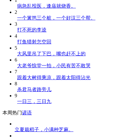
1
病急乱投医，逢庙就烧香。
2
一个篱笆三个桩，一个好汉三个帮。
3
打不死的李逵
4
打鱼猎射怎空回
5
大风里吊了下巴，嘴也赶不上的
6
大老爷惊堂一拍，小民有苦不敢哭
7
跟着大树得乘凉，跟着太阳得沾光
8
杀君马者路旁儿
9
一日三，三日九
本周热门
谚语
立夏栽稻子，小满种芝麻。