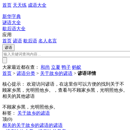
首页
天天练
成语大全
新华字典
谜语大全
歇后语大全
应用
首页
谚语
歇后语
名人名言
大家最近都在查：
和尚
立夏
鸭子
蚂蚁
首页
>
谚语分类
>
关于故乡的谚语
>
谚语详情
核心提示：
欢迎访问谚语，在这里你可以方便的找到关于不
顾家乡黑，光明照他乡。，查看与不顾家乡黑，光明照他乡。
相关的其他谚语
不顾家乡黑，光明照他乡。
标签：
关于故乡的谚语
顶(0)
相关的关于故乡的谚语的谚语