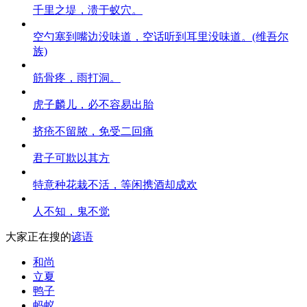
千里之堤，溃于蚁穴。
空勺塞到嘴边没味道，空话听到耳里没味道。(维吾尔
族)
筋骨疼，雨打洞。
虎子麟儿，必不容易出胎
挤疮不留脓，免受二回痛
君子可欺以其方
特意种花栽不活，等闲携酒却成欢
人不知，鬼不觉
大家正在搜的
谚语
和尚
立夏
鸭子
蚂蚁