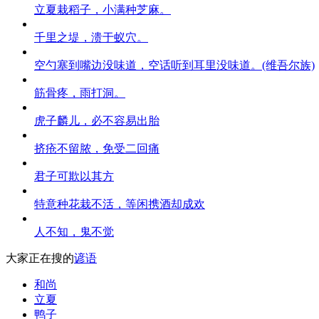
立夏栽稻子，小满种芝麻。
千里之堤，溃于蚁穴。
空勺塞到嘴边没味道，空话听到耳里没味道。(维吾尔族)
筋骨疼，雨打洞。
虎子麟儿，必不容易出胎
挤疮不留脓，免受二回痛
君子可欺以其方
特意种花栽不活，等闲携酒却成欢
人不知，鬼不觉
大家正在搜的
谚语
和尚
立夏
鸭子