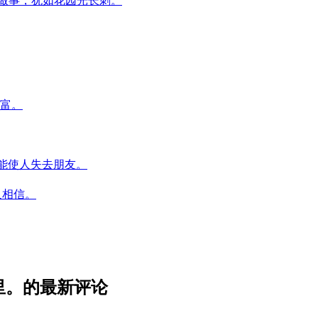
ds.光说空话不做事，犹如花园光长刺。
的财富。
敌为友，只能使人失去朋友。
也没人相信。
差之千里。的最新评论