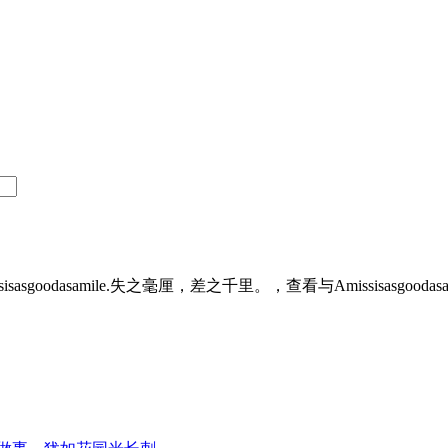
oodasamile.失之毫厘，差之千里。，查看与Amissisasgoo