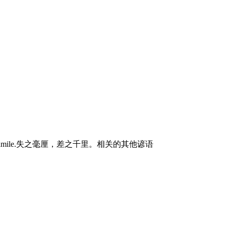
dasamile.失之毫厘，差之千里。相关的其他谚语