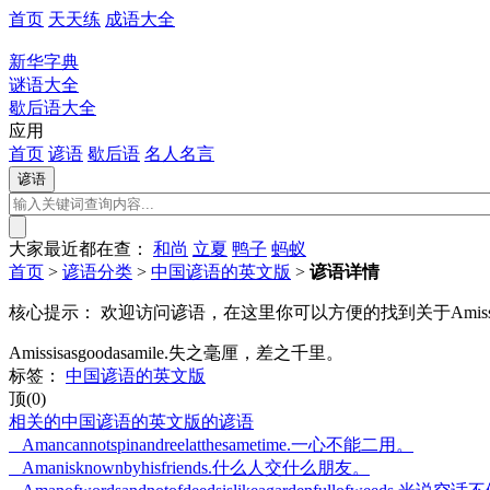
首页
天天练
成语大全
新华字典
谜语大全
歇后语大全
应用
首页
谚语
歇后语
名人名言
大家最近都在查：
和尚
立夏
鸭子
蚂蚁
首页
>
谚语分类
>
中国谚语的英文版
>
谚语详情
核心提示：
欢迎访问谚语，在这里你可以方便的找到关于Amissisasg
Amissisasgoodasamile.失之毫厘，差之千里。
标签：
中国谚语的英文版
顶(0)
相关的中国谚语的英文版的谚语
Amancannotspinandreelatthesametime.一心不能二用。
Amanisknownbyhisfriends.什么人交什么朋友。