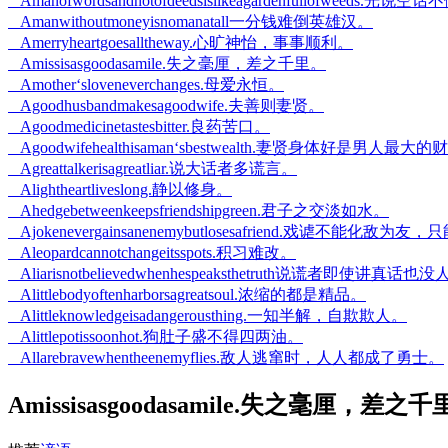
Amanofwordsandnotofdeedsislikeagardenfullofwee
Amanwithoutmoneyisnomanatall一分钱难倒英雄汉。
Amerryheartgoesalltheway.心旷神怡，事事顺利。
Amissisasgoodasamile.失之毫厘，差之千里。
Amother‘sloveneverchanges.母爱永恒。
Agoodhusbandmakesagoodwife.夫善则妻贤。
Agoodmedicinetastesbitter.良药苦口。
Agoodwifehealthisaman‘sbestwealth.妻贤身体好是男人最大
Agreattalkerisagreatliar.说大话者多谎言。
Alightheartliveslong.静以修身。
Ahedgebetweenkeepsfriendshipgreen.君子之交淡如水。
Ajokenevergainsanenemybutlosesafriend.戏谑不能化
Aleopardcannotchangeitsspots.积习难改。
Aliarisnotbelievedwhenhespeaksthetruth说谎者即使讲真话
Alittlebodyoftenharborsagreatsoul.浓缩的都是精品。
Alittleknowledgeisadangerousthing.一知半解，自欺欺人。
Alittlepotissoonhot.狗肚子盛不得四两油。
Allarebravewhentheenemyflies.敌人逃窜时，人人都成了勇士。
Amissisasgoodasamile.失之毫厘，