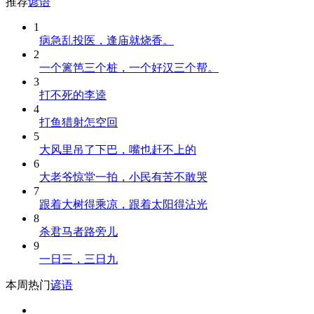
推荐
谚语
1
病急乱投医，逢庙就烧香。
2
一个篱笆三个桩，一个好汉三个帮。
3
打不死的李逵
4
打鱼猎射怎空回
5
大风里吊了下巴，嘴也赶不上的
6
大老爷惊堂一拍，小民有苦不敢哭
7
跟着大树得乘凉，跟着太阳得沾光
8
杀君马者路旁儿
9
一日三，三日九
本周热门
谚语