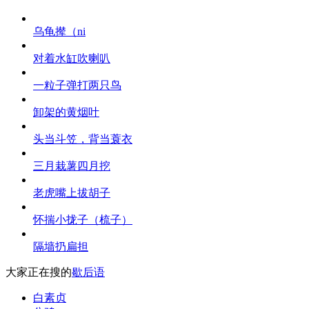
乌龟撵（ni
对着水缸吹喇叭
一粒子弹打两只鸟
卸架的黄烟叶
头当斗笠，背当蓑衣
三月栽薯四月挖
老虎嘴上拔胡子
怀揣小拢子（梳子）
隔墙扔扁担
大家正在搜的
歇后语
白素贞