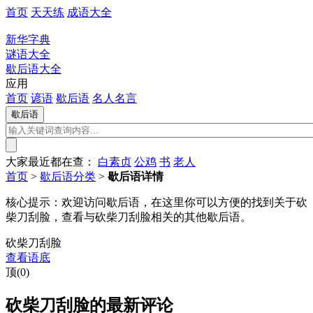
首页
天天练
成语大全
新华字典
谜语大全
歇后语大全
应用
首页
谚语
歇后语
名人名言
大家最近都在查：
白素贞
公鸡
书
老人
首页
>
歇后语分类
>
歇后语详情
核心提示：
欢迎访问歇后语，在这里你可以方便的找到关于砍
柴刀刮脸，查看与砍柴刀刮脸相关的其他歇后语。
砍柴刀刮脸
查看语底
顶(0)
砍柴刀刮脸的最新评论