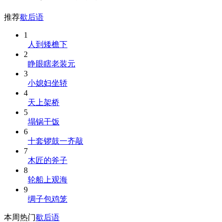
推荐
歇后语
1
人到矮檐下
2
睁眼瞎老装元
3
小媳妇坐轿
4
天上架桥
5
塌锅干饭
6
十套锣鼓一齐敲
7
木匠的斧子
8
轮船上观海
9
绸子包鸡笼
本周热门
歇后语