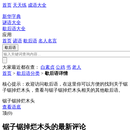
首页
天天练
成语大全
新华字典
谜语大全
歇后语大全
应用
首页
谚语
歇后语
名人名言
大家最近都在查：
白素贞
公鸡
书
老人
首页
>
歇后语分类
>
歇后语详情
核心提示：
欢迎访问歇后语，在这里你可以方便的找到关于锯
子锯掉烂木头，查看与锯子锯掉烂木头相关的其他歇后语。
锯子锯掉烂木头
查看语底
顶(0)
锯子锯掉烂木头的最新评论