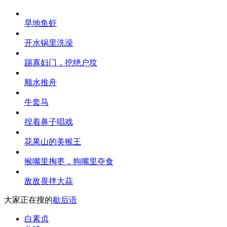
旱地鱼虾
开水锅里洗澡
踢寡妇门，挖绝户坟
顺水推舟
牛套马
捏着鼻子唱戏
花果山的美猴王
猴嘴里掏枣，狗嘴里夺食
敌敌畏拌大蒜
大家正在搜的
歇后语
白素贞