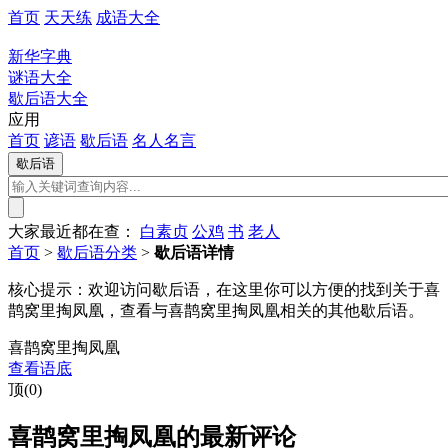
首页
天天练
成语大全
新华字典
谜语大全
歇后语大全
应用
首页
谚语
歇后语
名人名言
大家最近都在查：
白素贞
公鸡
书
老人
首页
>
歇后语分类
>
歇后语详情
核心提示：
欢迎访问歇后语，在这里你可以方便的找到关于喜
鹊窝里掏凤凰，查看与喜鹊窝里掏凤凰相关的其他歇后语。
喜鹊窝里掏凤凰
查看语底
顶(0)
喜鹊窝里掏凤凰的最新评论