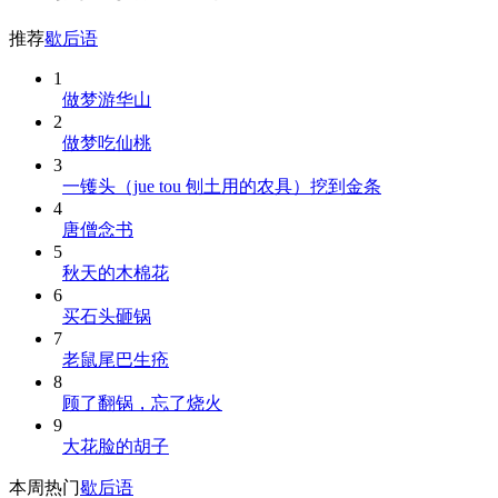
推荐
歇后语
1
做梦游华山
2
做梦吃仙桃
3
一镬头（jue tou 刨土用的农具）挖到金条
4
唐僧念书
5
秋天的木棉花
6
买石头砸锅
7
老鼠尾巴生疮
8
顾了翻锅，忘了烧火
9
大花脸的胡子
本周热门
歇后语