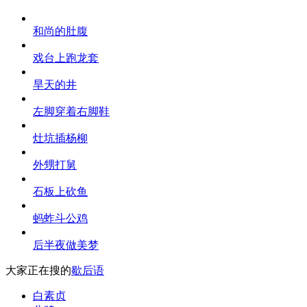
和尚的肚腹
戏台上跑龙套
旱天的井
左脚穿着右脚鞋
灶坑插杨柳
外甥打舅
石板上砍鱼
蚂蚱斗公鸡
后半夜做美梦
大家正在搜的
歇后语
白素贞