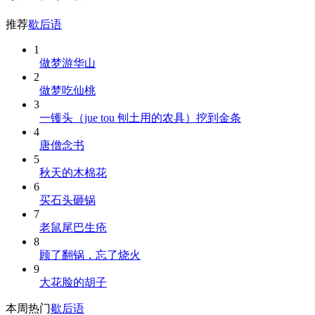
推荐
歇后语
1
做梦游华山
2
做梦吃仙桃
3
一镬头（jue tou 刨土用的农具）挖到金条
4
唐僧念书
5
秋天的木棉花
6
买石头砸锅
7
老鼠尾巴生疮
8
顾了翻锅，忘了烧火
9
大花脸的胡子
本周热门
歇后语