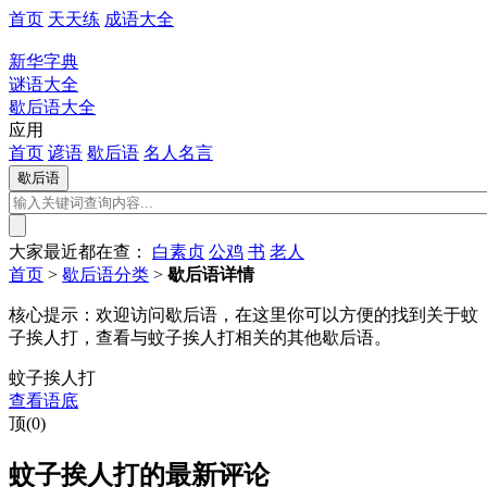
首页
天天练
成语大全
新华字典
谜语大全
歇后语大全
应用
首页
谚语
歇后语
名人名言
大家最近都在查：
白素贞
公鸡
书
老人
首页
>
歇后语分类
>
歇后语详情
核心提示：
欢迎访问歇后语，在这里你可以方便的找到关于蚊
子挨人打，查看与蚊子挨人打相关的其他歇后语。
蚊子挨人打
查看语底
顶(0)
蚊子挨人打的最新评论