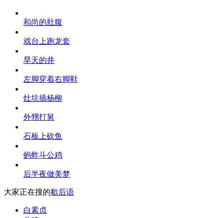
和尚的肚腹
戏台上跑龙套
旱天的井
左脚穿着右脚鞋
灶坑插杨柳
外甥打舅
石板上砍鱼
蚂蚱斗公鸡
后半夜做美梦
大家正在搜的
歇后语
白素贞