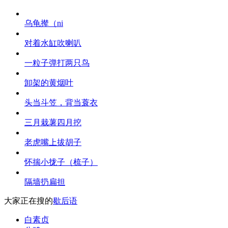
乌龟撵（ni
对着水缸吹喇叭
一粒子弹打两只鸟
卸架的黄烟叶
头当斗笠，背当蓑衣
三月栽薯四月挖
老虎嘴上拔胡子
怀揣小拢子（梳子）
隔墙扔扁担
大家正在搜的
歇后语
白素贞