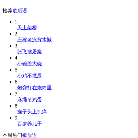
推荐
歇后语
1
天上架桥
2
庄稼老汉背木掀
3
张飞摆屠案
4
小碗盖大碗
5
小鸡不撒尿
6
炮弹打在炮筒里
7
麻绳吊鸡蛋
8
癞子头上抓痒
9
百岁养儿子
本周热门
歇后语