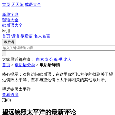
首页
天天练
成语大全
新华字典
谜语大全
歇后语大全
应用
首页
谚语
歇后语
名人名言
大家最近都在查：
白素贞
公鸡
书
老人
首页
>
歇后语分类
>
歇后语详情
核心提示：
欢迎访问歇后语，在这里你可以方便的找到关于望
远镜照太平洋，查看与望远镜照太平洋相关的其他歇后语。
望远镜照太平洋
查看语底
顶(0)
望远镜照太平洋的最新评论