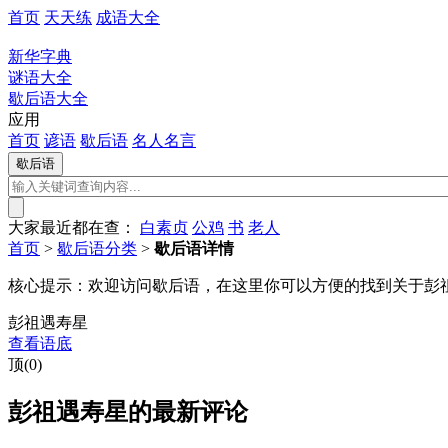
首页
天天练
成语大全
新华字典
谜语大全
歇后语大全
应用
首页
谚语
歇后语
名人名言
大家最近都在查：
白素贞
公鸡
书
老人
首页
>
歇后语分类
>
歇后语详情
核心提示：
欢迎访问歇后语，在这里你可以方便的找到关于彭
彭祖遇寿星
查看语底
顶(0)
彭祖遇寿星的最新评论