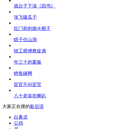
戏台子下读《四书》
张飞嗑瓜子
灶门前的烧火棍子
瞎子住山洞
钳工师傅教徒弟
年三十的案板
鲤鱼碰网
宦官不叫宦官
八十老翁吹喇叭
大家正在搜的
歇后语
白素贞
公鸡