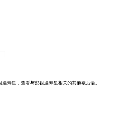
祖遇寿星，查看与彭祖遇寿星相关的其他歇后语。