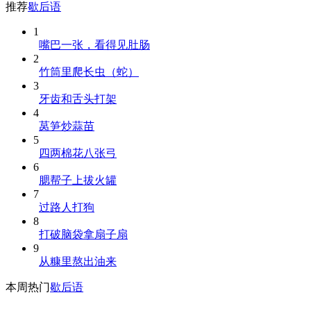
推荐
歇后语
1
嘴巴一张，看得见肚肠
2
竹筒里爬长虫（蛇）
3
牙齿和舌头打架
4
莴笋炒蒜苗
5
四两棉花八张弓
6
腮帮子上拔火罐
7
过路人打狗
8
打破脑袋拿扇子扇
9
从糠里熬出油来
本周热门
歇后语