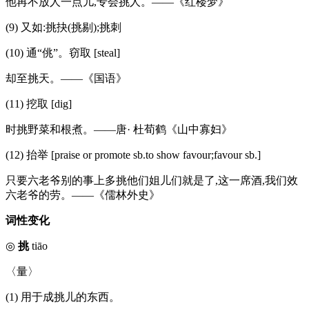
他再不放人一点儿,专会挑人。——《红楼梦》
(9) 又如:挑抉(挑剔);挑刺
(10) 通“佻”。窃取 [steal]
却至挑天。——《国语》
(11) 挖取 [dig]
时挑野菜和根煮。——唐· 杜荀鹤《山中寡妇》
(12) 抬举 [praise or promote sb.to show favour;favour sb.]
只要六老爷别的事上多挑他们姐儿们就是了,这一席酒,我们效
六老爷的劳。——《儒林外史》
词性变化
◎
挑
tiāo
〈量〉
(1) 用于成挑儿的东西。