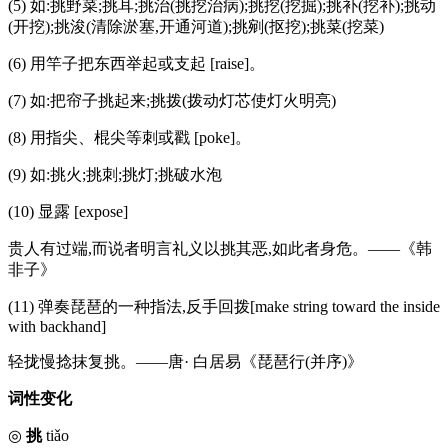
(5) 如:挑野菜;挑耳;挑治(挑挖治病);挑挖(挖掘);挑补(挖补);挑动
(开挖);挑浚(清除淤塞,开通河道);挑剜(抠挖);挑菜(挖菜)
(6) 用竿子把东西举起或支起 [raise]。
(7) 如:把帘子挑起来;挑拨(拨动灯芯使灯火明亮)
(8) 用指尖、棍尖等刺或戳 [poke]。
(9) 如:挑火;挑刺;挑灯;挑破水泡
(10) 显露 [expose]
贵人有过端,而说者明言礼义以挑其恶,如此者身危。——《韩
非子》
(11) 弹奏琵琶的一种指法,反手回拨[make string toward the inside
with backhand]
轻拢慢捻抹复挑。——唐· 白居易《琵琶行(并序)》
词性变化
◎
挑
tiǎo