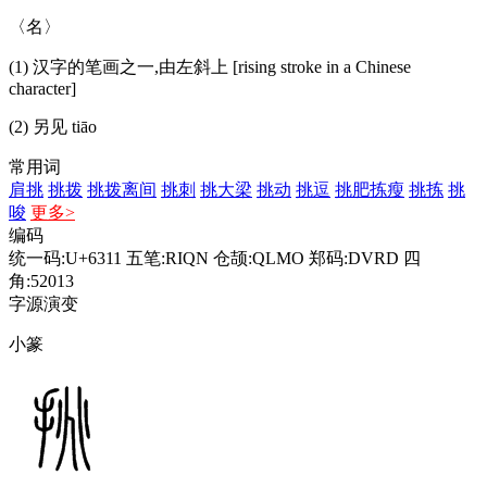
〈名〉
(1) 汉字的笔画之一,由左斜上 [rising stroke in a Chinese
character]
(2) 另见 tiāo
常用词
肩挑
挑拨
挑拨离间
挑刺
挑大梁
挑动
挑逗
挑肥拣瘦
挑拣
挑
唆
更多>
编码
统一码:U+6311
五笔:RIQN
仓颉:QLMO
郑码:DVRD
四
角:52013
字源演变
小篆