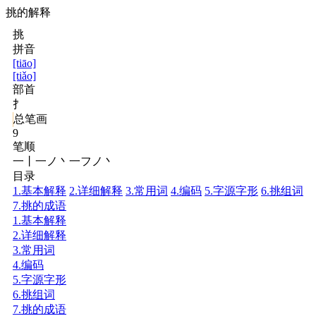
挑的解释
挑
拼音
[tiāo]
[tiǎo]
部首
扌
总笔画
9
笔顺
一丨一ノ丶一フノ丶
目录
1.基本解释
2.详细解释
3.常用词
4.编码
5.字源字形
6.挑组词
7.挑的成语
1.基本解释
2.详细解释
3.常用词
4.编码
5.字源字形
6.挑组词
7.挑的成语