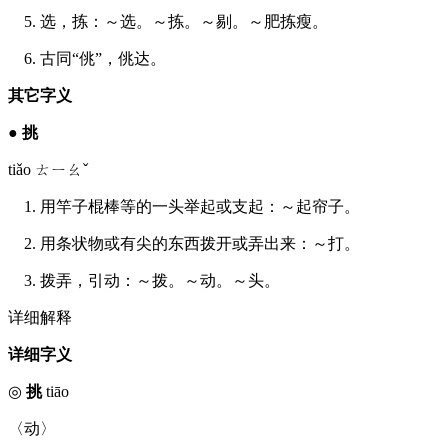
5. 选，拣：～选。～拣。～剔。～肥拣瘦。
6. 古同“佻”，佻达。
其它字义
●
挑
tiǎo ㄊㄧㄠˇ
1. 用竿子棍棒等的一头举起或支起：～起帘子。
2. 用条状物或有尖的东西拨开或弄出来：～打。
3. 拨弄，引动：～拨。～动。～头。
详细解释
详细字义
◎
挑
tiāo
〈动〉