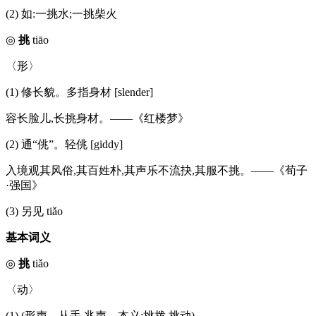
(2) 如:一挑水;一挑柴火
◎
挑
tiāo
〈形〉
(1) 修长貌。多指身材 [slender]
容长脸儿,长挑身材。——《红楼梦》
(2) 通“佻”。轻佻 [giddy]
入境观其风俗,其百姓朴,其声乐不流抉,其服不挑。——《荀子
·强国》
(3) 另见 tiǎo
基本词义
◎
挑
tiǎo
〈动〉
(1) (形声。从手,兆声。本义:挑拨,挑动)