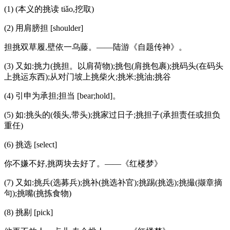
(1) (本义的挑读 tiǎo,挖取)
(2) 用肩膀担 [shoulder]
担挑双草履,壁依一乌藤。——陆游《自题传神》。
(3) 又如:挑力(挑担。以肩荷物);挑包(肩挑包裹);挑码头(在码头
上挑运东西);从对门坡上挑柴火;挑米;挑油;挑谷
(4) 引申为承担;担当 [bear;hold]。
(5) 如:挑头的(领头,带头);挑家过日子;挑担子(承担责任或担负
重任)
(6) 挑选 [select]
你不嫌不好,挑两块去好了。——《红楼梦》
(7) 又如:挑兵(选募兵);挑补(挑选补官);挑踢(挑选);挑撮(撷章摘
句);挑嘴(挑拣食物)
(8) 挑剔 [pick]