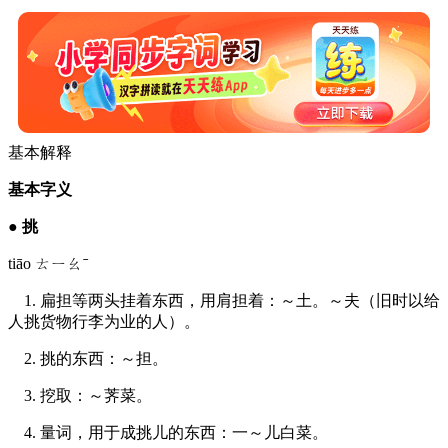
基本解释
基本字义
●
挑
tiāo ㄊㄧㄠˉ
1. 扁担等两头挂着东西，用肩担着：～土。～夫（旧时以给
人挑货物行李为业的人）。
2. 挑的东西：～担。
3. 挖取：～荠菜。
4. 量词，用于成挑儿的东西：一～儿白菜。