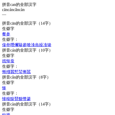
拼音can的全部汉字
cān
cán
cǎn
càn
—
拼音
cān
的全部汉字
（14字）
生僻字
餐
参
生僻字：
傪
叄
囋
爘
驂
參
喰
湌
叅
嬠
飡
骖
拼音
cán
的全部汉字
（10字）
生僻字
残
惭
蚕
生僻字：
慚
殘
蠶
慙
蝅
摲
蠺
拼音
cǎn
的全部汉字
（8字）
生僻字
惨
生僻字：
慘
穇
黲
朁
黪
憯
篸
拼音
càn
的全部汉字
（14字）
生僻字
灿
掺