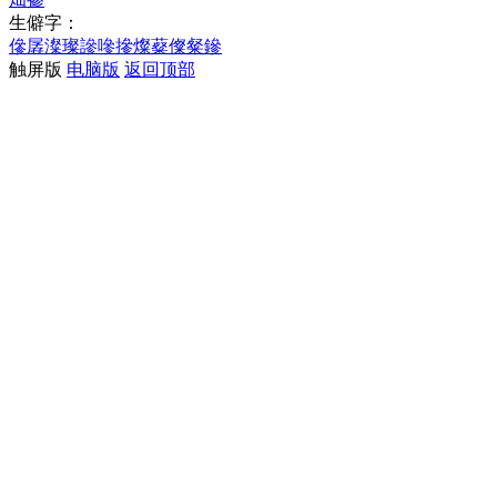
生僻字：
傪
孱
澯
璨
謲
嘇
摻
燦
薒
儏
粲
鏒
触屏版
电脑版
返回顶部