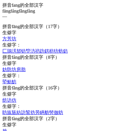
拼音fang的全部汉字
fāng
fáng
fǎng
fàng
—
拼音
fāng
的全部汉字
（17字）
生僻字
方
芳
坊
生僻字：
匚
鴋
淓
邡
钫
堏
汸
祊
趽
錺
枋
牥
蚄
鈁
拼音
fáng
的全部汉字
（8字）
生僻字
妨
防
坊
房
肪
生僻字：
埅
鲂
魴
拼音
fǎng
的全部汉字
（16字）
生僻字
纺
访
仿
生僻字：
眆
旊
瓬
紡
訪
鶭
彷
昘
眪
舫
髣
倣
昉
拼音
fàng
的全部汉字
（2字）
生僻字
放