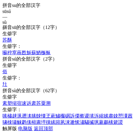
拼音su的全部汉字
sū
sú
—
sù
拼音
sū
的全部汉字
（12字）
—
生僻字
苏
酥
生僻字：
囌
稡
窣
蘓
甦
穌
蘇
鯂
櫯
稣
拼音
sú
的全部汉字
（2字）
生僻字
俗
生僻字：
圱
拼音
sù
的全部汉字
（62字）
生僻字
素
塑
缩
宿
速
诉
肃
苏
粟
溯
生僻字：
嗉
橚
趚
洬
遡
溸
膆
餗
憟
玊
蔌
鱐
棴
碿
訴
僳
樕
谡
塐
泝
縮
嫊
肅
鋉
愬
潥
莤
骕
梀
璛
觫
鹔
傃
樎
粛
埣
殐
縤
蹜
夙
涑
遬
愫
潚
驌
摵
珟
藗
鷫
榡
簌
謖
触屏版
电脑版
返回顶部