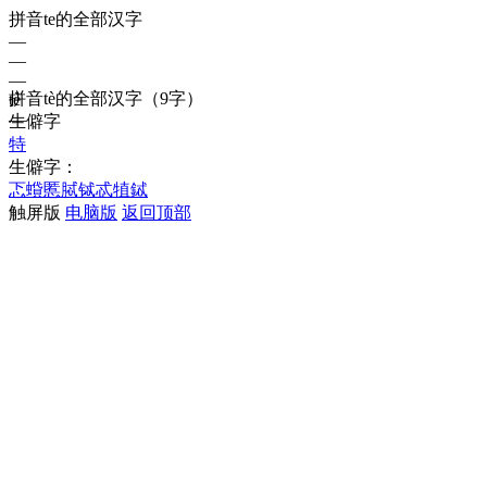
拼音te的全部汉字
—
—
—
拼音
tè
的全部汉字
（9字）
tè
—
生僻字
特
生僻字：
忑
蟘
慝
脦
铽
忒
犆
鋱
触屏版
电脑版
返回顶部