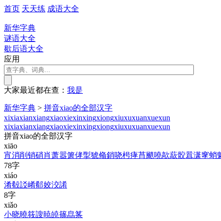
首页
天天练
成语大全
新华字典
谜语大全
歇后语大全
应用
大家最近都在查：
我
是
新华字典
>
拼音xiao的全部汉字
xi
xia
xian
xiang
xiao
xie
xin
xing
xiong
xiu
xu
xuan
xue
xun
xi
xia
xian
xiang
xiao
xie
xin
xing
xiong
xiu
xu
xuan
xue
xun
拼音xiao的全部汉字
xiāo
宵
消
削
销
硝
肖
萧
嚣
箫
侾
揱
猇
翛
銷
哓
枵
痚
莦
颵
嘵
歊
藃
骹
囂
潇
窙
蛸
78字
xiáo
淆
殽
訤
崤
郩
姣
洨
誵
8字
xiǎo
小
晓
曉
筱
謏
暁
皢
篠
皛
筿