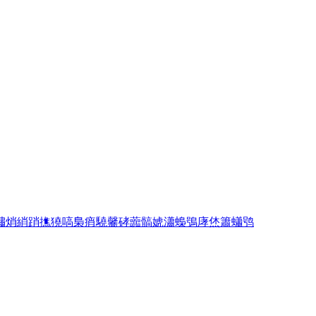
彇
焇
綃
踃
撨
獟
嗃
梟
痟
驍
毊
硣
虈
髇
婋
瀟
蟂
鴞
庨
烋
簫
蠨
鸮