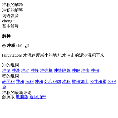
冲积的解释
冲积的解释
词语发音：
chōng jī
基本解释：
解释
◎
冲积
chōngjī
[alluviation] 水流速度减小的地方,水冲击的泥沙沉积下来
冲的组词
冲刺
冲淡
冲动
冲锋
冲锋枪
冲锋陷阵
冲服
冲击
冲积
积的组词
表面积
乘积
沉积
冲积
处心积虑
堆积
堆积如山
公共积累
公积
金
冲积的最新评论
触屏版
电脑版
返回顶部