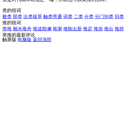
类的组词
败类
部类
出类拔萃
触类旁通
词类
二类
分类
分门别类
归类
推的组词
类推
顺水推舟
推波助澜
推测
推陈出新
推迟
推崇
推出
推辞
类推的最新评论
触屏版
电脑版
返回顶部