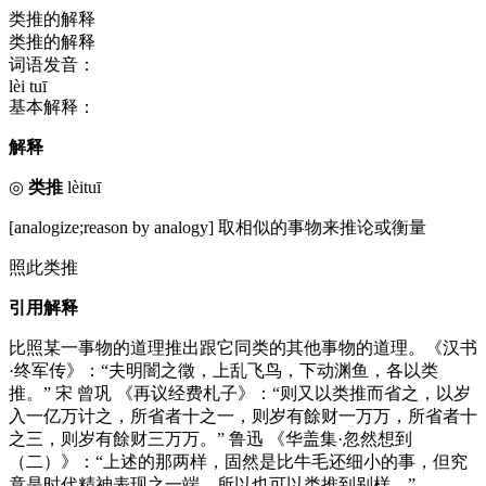
类推的解释
类推的解释
词语发音：
lèi tuī
基本解释：
解释
◎
类推
lèituī
[analogize;reason by analogy] 取相似的事物来推论或衡量
照此类推
引用解释
比照某一事物的道理推出跟它同类的其他事物的道理。《汉书
·终军传》：“夫明闇之徵，上乱飞鸟，下动渊鱼，各以类
推。” 宋 曾巩 《再议经费札子》：“则又以类推而省之，以岁
入一亿万计之，所省者十之一，则岁有餘财一万万，所省者十
之三，则岁有餘财三万万。” 鲁迅 《华盖集·忽然想到
（二）》：“上述的那两样，固然是比牛毛还细小的事，但究
竟是时代精神表现之一端，所以也可以类推到别样。”