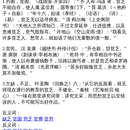
1.穷困，贫困。《战国策·齐策四》：“ 齐 人有 冯諼 者，贫乏
不能自存，使人属 孟尝君 ，愿寄食门下。” 晋 葛洪 《＜抱朴
子＞自叙》：“年十六，始读《孝经》、《论语》、《诗》、
《易》，贫乏无以远寻师友。” 清 阎尔梅 《上史阁部
书》：“夫他人之所谓知己，不过文章延举，仕进提携，以及
患难贫乏，意气殷殷耳。” 许地山 《空山灵雨·债》：“我看见
许多贫乏人、愁苦人，就如该了他们无量数的债一般。”
2.贫民。 汉 袁康 《越绝书·外传计倪》：“开仓穀，贷贫乏。”
唐 康骈 《剧谈录·宰相布施》：“ 乾符 中，有宰相自中书还
第，使人以布囊盛钱数千，沿路以施丐者，於是贫乏相牵罗路
隅。” 清 戴名世 《先君序略》：“居乡好賑恤贫乏，乡老大夫
莫不加敬焉。”
3.欠缺，不足。 叶圣陶 《倪焕之》六：“从它的反面看，就见
得现在通行的教育的贫乏、不健全。” 秦牧 《艺海拾贝·核
心》：“一味在那里讲究词章，讲究文采，而思想贫乏以至错
误的人，不可能写出好作品。”
近义词：
缺乏
贫困
穷乏
贫瘠
贫穷
反义词：