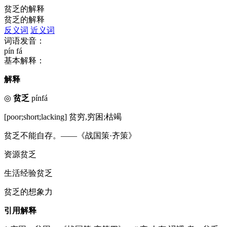
贫乏的解释
贫乏的解释
反义词
近义词
词语发音：
pín fá
基本解释：
解释
◎
贫乏
pínfá
[poor;short;lacking] 贫穷,穷困;枯竭
贫乏不能自存。——《战国策·齐策》
资源贫乏
生活经验贫乏
贫乏的想象力
引用解释