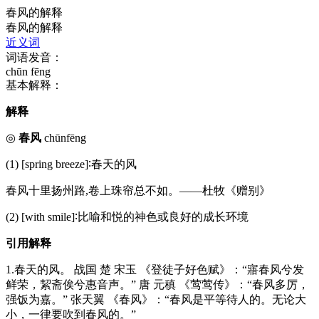
春风的解释
春风的解释
近义词
词语发音：
chūn fēng
基本解释：
解释
◎
春风
chūnfēng
(1) [spring breeze]∶春天的风
春风十里扬州路,卷上珠帘总不如。——杜牧《赠别》
(2) [with smile]∶比喻和悦的神色或良好的成长环境
引用解释
1.春天的风。 战国 楚 宋玉 《登徒子好色赋》：“寤春风兮发
鲜荣，絜斋俟兮惠音声。” 唐 元稹 《莺莺传》：“春风多厉，
强饭为嘉。” 张天翼 《春风》：“春风是平等待人的。无论大
小，一律要吹到春风的。”