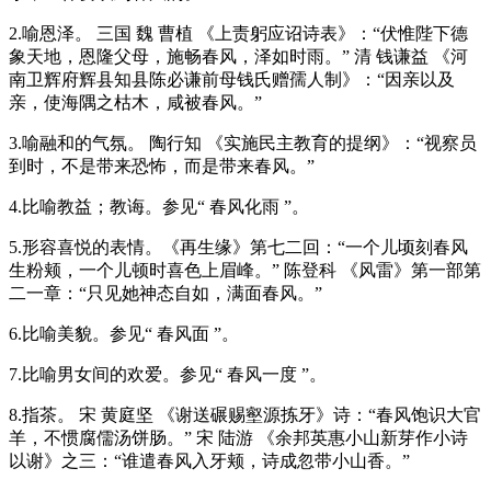
2.喻恩泽。 三国 魏 曹植 《上责躬应诏诗表》：“伏惟陛下德
象天地，恩隆父母，施畅春风，泽如时雨。” 清 钱谦益 《河
南卫辉府辉县知县陈必谦前母钱氏赠孺人制》：“因亲以及
亲，使海隅之枯木，咸被春风。”
3.喻融和的气氛。 陶行知 《实施民主教育的提纲》：“视察员
到时，不是带来恐怖，而是带来春风。”
4.比喻教益；教诲。参见“ 春风化雨 ”。
5.形容喜悦的表情。《再生缘》第七二回：“一个儿顷刻春风
生粉颊，一个儿顿时喜色上眉峰。” 陈登科 《风雷》第一部第
二一章：“只见她神态自如，满面春风。”
6.比喻美貌。参见“ 春风面 ”。
7.比喻男女间的欢爱。参见“ 春风一度 ”。
8.指茶。 宋 黄庭坚 《谢送碾赐壑源拣牙》诗：“春风饱识大官
羊，不惯腐儒汤饼肠。” 宋 陆游 《余邦英惠小山新芽作小诗
以谢》之三：“谁遣春风入牙颊，诗成忽带小山香。”