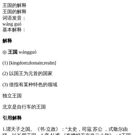
王国的解释
王国的解释
词语发音：
wáng guó
基本解释：
解释
◎
王国
wángguó
(1) [kingdom;domain;realm]
(2) 以国王为元首的国家
(3) 借指有某种特色的领域
独立王国
北京是自行车的王国
引用解释
1.谓天子之国。《书·立政》：“太史，司寇 苏公 ，式敬尔由