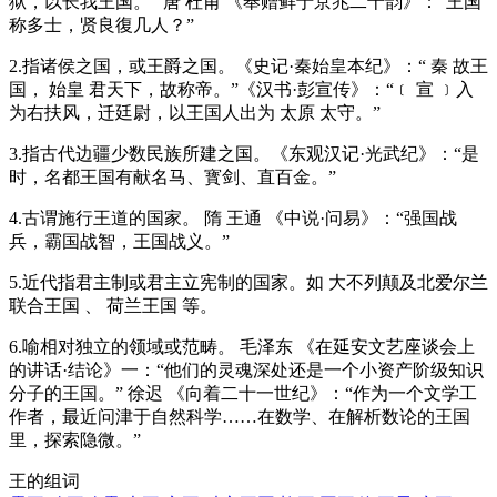
狱，以长我王国。” 唐 杜甫 《奉赠鲜于京兆二十韵》：“王国
称多士，贤良復几人？”
2.指诸侯之国，或王爵之国。《史记·秦始皇本纪》：“ 秦 故王
国， 始皇 君天下，故称帝。”《汉书·彭宣传》：“﹝ 宣 ﹞入
为右扶风，迁廷尉，以王国人出为 太原 太守。”
3.指古代边疆少数民族所建之国。《东观汉记·光武纪》：“是
时，名都王国有献名马、寳剑、直百金。”
4.古谓施行王道的国家。 隋 王通 《中说·问易》：“强国战
兵，霸国战智，王国战义。”
5.近代指君主制或君主立宪制的国家。如 大不列颠及北爱尔兰
联合王国 、 荷兰王国 等。
6.喻相对独立的领域或范畴。 毛泽东 《在延安文艺座谈会上
的讲话·结论》一：“他们的灵魂深处还是一个小资产阶级知识
分子的王国。” 徐迟 《向着二十一世纪》：“作为一个文学工
作者，最近问津于自然科学……在数学、在解析数论的王国
里，探索隐微。”
王的组词