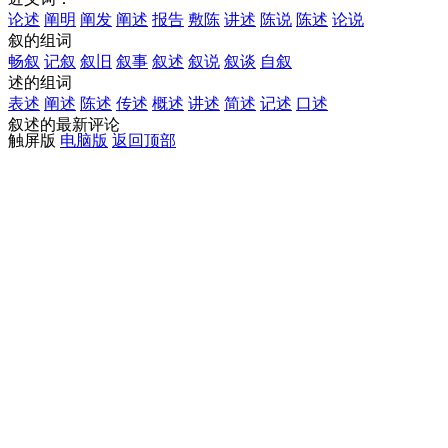
论述
阐明
阐发
阐述
报告
敷陈
讲述
陈说
陈述
论说
叙的组词
畅叙
记叙
叙旧
叙事
叙述
叙说
叙谈
自叙
述的组词
表述
阐述
陈述
传述
概述
讲述
简述
记述
口述
叙述的最新评论
触屏版
电脑版
返回顶部