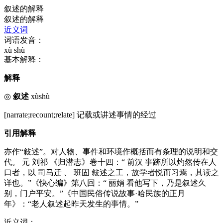
叙述的解释
叙述的解释
近义词
词语发音：
xù shù
基本解释：
解释
◎
叙述
xùshù
[narrate;recount;relate] 记载或讲述事情的经过
引用解释
亦作“敍述”。对人物、事件和环境作概括而有条理的说明和交
代。 元 刘祁 《归潜志》卷十四：“ 前汉 事跡所以灼然传在人
口者，以 司马迁 、 班固 敍述之工，故学者悦而习焉，其读之
详也。”《快心编》第八回：“ 丽娟 看他写下，乃是叙述久
别，门户平安。”《中国民俗传说故事·哈民族的正月
年》：“老人叙述起昨天发生的事情。”
近义词：