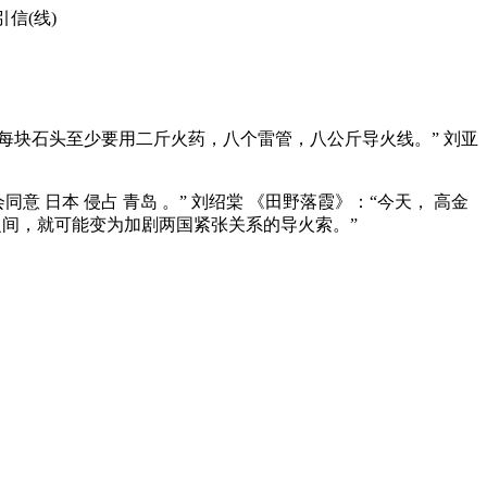
信(线)
：“每块石头至少要用二斤火药，八个雷管，八公斤导火线。” 刘亚
同意 日本 侵占 青岛 。” 刘绍棠 《田野落霞》：“今天， 高金
之间，就可能变为加剧两国紧张关系的导火索。”