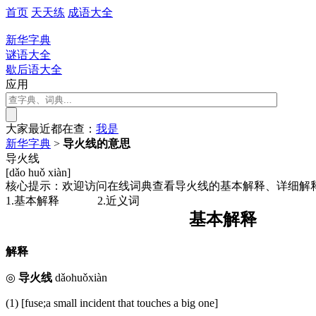
首页
天天练
成语大全
新华字典
谜语大全
歇后语大全
应用
大家最近都在查：
我
是
新华字典
>
导火线的意思
导火线
[dǎo huǒ xiàn]
核心提示：欢迎访问在线词典查看导火线的基本解释、详细解
1.基本解释
2.近义词
基本解释
解释
◎
导火线
dǎohuǒxiàn
(1) [fuse;a small incident that touches a big one]