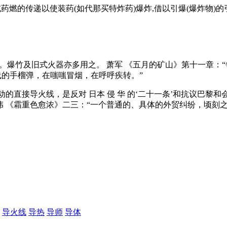
药燃的传递以使装药(如代那买特炸药)爆炸,借以引爆(爆炸物)的引
引线。爆竹及旧式火器亦多用之。 萧军 《五月的矿山》第十一章
线的手榴弹，在嗤嗤冒烟，在呼呼疾转。”
动的直接导火线，是反对 日本 侵 华 的‘二十一条’和抗议巴黎和会
竹伟 《霜重色愈浓》二三：“一个普通的、具体的外贸纠纷，顷刻
导火线
导热
导师
导体