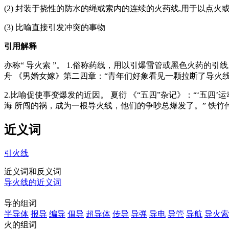
(2) 封装于挠性的防水的绳或索内的连续的火药线,用于以点火或
(3) 比喻直接引发冲突的事物
引用解释
亦称“ 导火索 ”。 1.俗称药线，用以引爆雷管或黑色火药的
舟 《男婚女嫁》第二四章：“青年们好象看见一颗拉断了导火
2.比喻促使事变爆发的近因。 夏衍 《“五四”杂记》：“‘五四’运
海 所闯的祸，成为一根导火线，他们的争吵总爆发了。” 铁
近义词
引火线
近义词和反义词
导火线的近义词
导的组词
半导体
报导
编导
倡导
超导体
传导
导弹
导电
导管
导航
导火索
火的组词