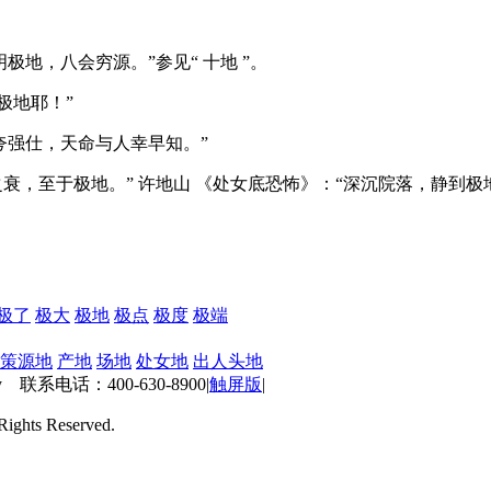
极地，八会穷源。”参见“ 十地 ”。
极地耶！”
地夸强仕，天命与人幸早知。”
之衰，至于极地。” 许地山 《处女底恐怖》：“深沉院落，静到极
极了
极大
极地
极点
极度
极端
策源地
产地
场地
处女地
出人头地
 联系电话：400-630-8900
|
触屏版
|
ts Reserved.