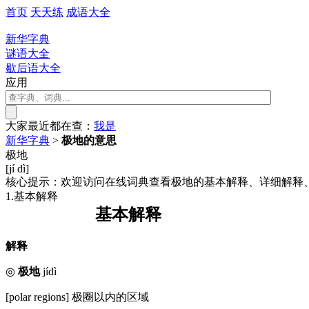
首页
天天练
成语大全
新华字典
谜语大全
歇后语大全
应用
大家最近都在查：
我
是
新华字典
>
极地的意思
极地
[jí dì]
核心提示：欢迎访问在线词典查看极地的基本解释、详细解释
1.基本解释
基本解释
解释
◎
极地
jídì
[polar regions] 极圈以内的区域