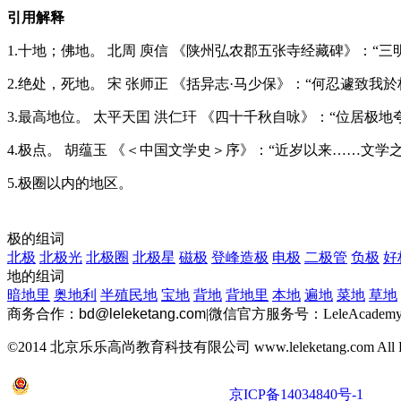
引用解释
1.十地；佛地。 北周 庾信 《陕州弘农郡五张寺经藏碑》：“三明
2.绝处，死地。 宋 张师正 《括异志·马少保》：“何忍遽致我於
3.最高地位。 太平天囯 洪仁玕 《四十千秋自咏》：“位居极
4.极点。 胡蕴玉 《＜中国文学史＞序》：“近岁以来……文学
5.极圈以内的地区。
极的组词
北极
北极光
北极圈
北极星
磁极
登峰造极
电极
二极管
负极
好
地的组词
暗地里
奥地利
半殖民地
宝地
背地
背地里
本地
遍地
菜地
草地
商务合作：
bd@leleketang.com
|
微信官方服务号：LeleAcademy
©2014 北京乐乐高尚教育科技有限公司 www.leleketang.com All Righ
京公网安备 11010802022053号
京ICP备14034840号-1