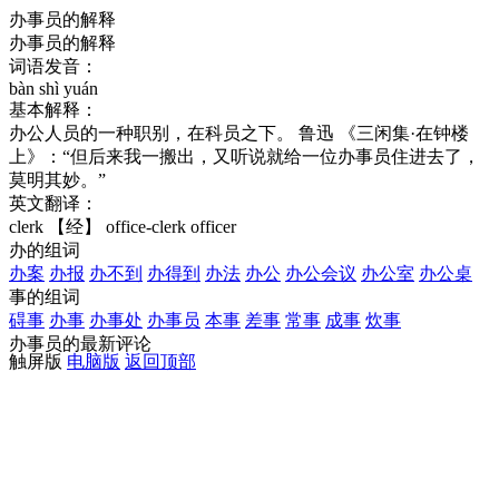
办事员的解释
办事员的解释
词语发音：
bàn shì yuán
基本解释：
办公人员的一种职别，在科员之下。 鲁迅 《三闲集·在钟楼
上》：“但后来我一搬出，又听说就给一位办事员住进去了，
莫明其妙。”
英文翻译：
clerk
【经】 office-clerk
officer
办的组词
办案
办报
办不到
办得到
办法
办公
办公会议
办公室
办公桌
事的组词
碍事
办事
办事处
办事员
本事
差事
常事
成事
炊事
办事员的最新评论
触屏版
电脑版
返回顶部