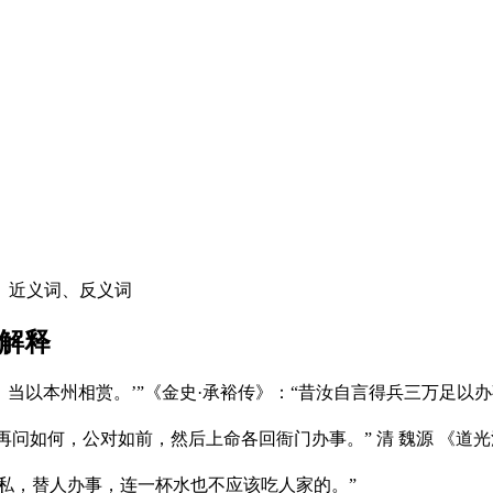
、近义词、反义词
解释
办事，当以本州相赏。’”《金史·承裕传》：“昔汝自言得兵三万足以办
“传命再问如何，公对如前，然后上命各回衙门办事。” 清 魏源 《道
公无私，替人办事，连一杯水也不应该吃人家的。”