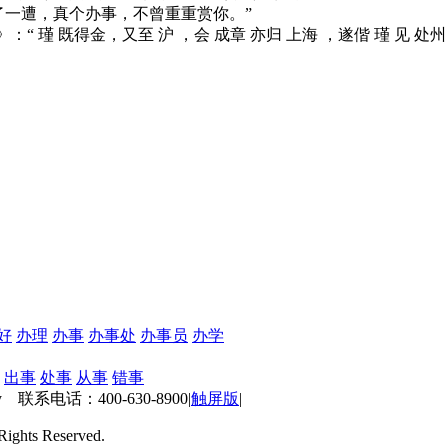
走了一遭，真个办事，不曾重重赏你。”
“ 瑾 既得金，又至 沪 ，会 成章 亦归 上海 ，遂偕 瑾 见 处州 
好
办理
办事
办事处
办事员
办学
出事
处事
从事
错事
 联系电话：400-630-8900
|
触屏版
|
ts Reserved.