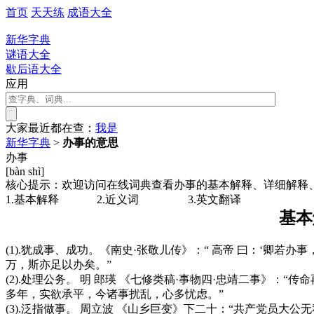
首页
天天练
成语大全
新华字典
谜语大全
歇后语大全
应用
大家最近都在查：
我
是
新华字典
>
办事的意思
办事
[bàn shì]
核心提示：欢迎访问在线词典查看办事的基本解释、详细解释
1.基本解释
2.近义词
3.英文翻译
基本
(1).犹成事、成功。《南史·张敬儿传》：“ 高帝 曰：‘卿若
万，斯亦足以办矣。”
(2).处理公务。 明 郎瑛 《七修类稿·事物四·忠靖二事》：
多年，实欲承平，今诸事扰乱，心多忧虑。”
(3).泛指做事。 周立波 《山乡巨变》下二十：“共产党员大