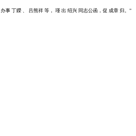
办事 丁鑅 、 吕熊祥 等， 瑾 出 绍兴 同志公函，促 成章 归。”