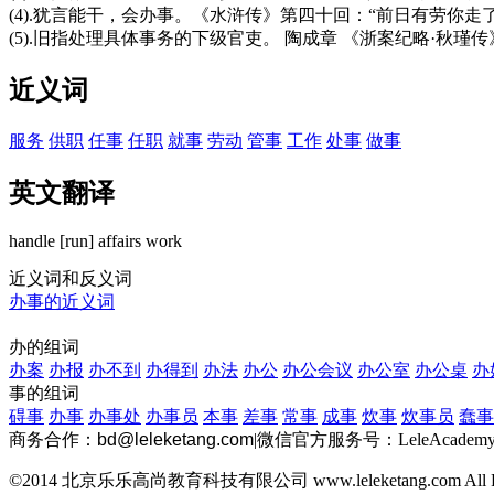
(4).犹言能干，会办事。《水浒传》第四十回：“前日有劳你
(5).旧指处理具体事务的下级官吏。 陶成章 《浙案纪略·秋瑾传》：
近义词
服务
供职
任事
任职
就事
劳动
管事
工作
处事
做事
英文翻译
handle [run] affairs
work
近义词和反义词
办事的近义词
办的组词
办案
办报
办不到
办得到
办法
办公
办公会议
办公室
办公桌
办
事的组词
碍事
办事
办事处
办事员
本事
差事
常事
成事
炊事
炊事员
蠢事
商务合作：
bd@leleketang.com
|
微信官方服务号：LeleAcademy
©2014 北京乐乐高尚教育科技有限公司 www.leleketang.com All Righ