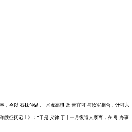
事，今以 石抹仲温 、 术虎高琪 及 青宜可 与汝军相合，计可六
光洋艘征抚记上》：“于是 义律 于十一月復遣人禀言，在 粤 办事