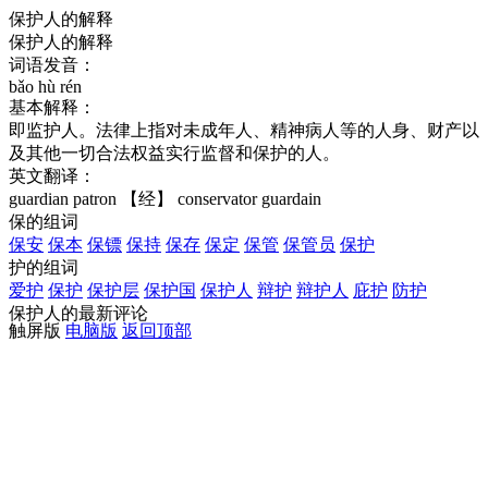
保护人的解释
保护人的解释
词语发音：
bǎo hù rén
基本解释：
即监护人。法律上指对未成年人、精神病人等的人身、财产以
及其他一切合法权益实行监督和保护的人。
英文翻译：
guardian
patron
【经】 conservator
guardain
保的组词
保安
保本
保镖
保持
保存
保定
保管
保管员
保护
护的组词
爱护
保护
保护层
保护国
保护人
辩护
辩护人
庇护
防护
保护人的最新评论
触屏版
电脑版
返回顶部