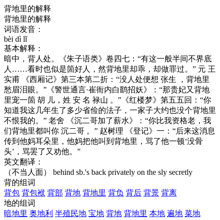
背地里的解释
背地里的解释
词语发音：
bèi dì lǐ
基本解释：
暗中，背人处。《朱子语类》卷四七：“有这一般半间不界底
人……看时也似是箇好人，然背地里却乖，却做罪过。” 元 王
实甫 《西厢记》第三本第二折：“没人处便想 张生 ，背地里
愁眉泪眼。”《警世通言·崔衙内白鹞招妖》：“那贵妃又背地
里宠一箇 胡 儿，姓 安 名 禄山 。”《红楼梦》第五五回：“你
知道我这几年生了多少省俭的法子，一家子大约也没个背地里
不恨我的。” 老舍 《沉二哥加了薪水》：“你比我资格老，我
们背地里都叫你 沉二哥 。” 赵树理 《登记》一：“后来这消息
传到他妈耳朵里，他妈把他叫到背地里，骂了他一顿‘没骨
头’，骂罢了又劝他。”
英文翻译：
（不当人面） behind sb.'s back
privately
on the sly
secretly
背的组词
背包
背包袱
背部
背地
背地里
背负
背后
背景
背离
地的组词
暗地里
奥地利
半殖民地
宝地
背地
背地里
本地
遍地
菜地