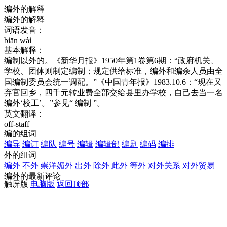
编外的解释
编外的解释
词语发音：
biān wài
基本解释：
编制以外的。《新华月报》1950年第1卷第6期：“政府机关、
学校、团体则制定编制；规定供给标准，编外和编余人员由全
国编制委员会统一调配。”《中国青年报》1983.10.6：“现在又
弃官回乡，四千元转业费全部交给县里办学校，自己去当一名
编外‘校工’。”参见“ 编制 ”。
英文翻译：
off-staff
编的组词
编导
编订
编队
编号
编辑
编辑部
编剧
编码
编排
外的组词
编外
不外
崇洋媚外
出外
除外
此外
等外
对外关系
对外贸易
编外的最新评论
触屏版
电脑版
返回顶部