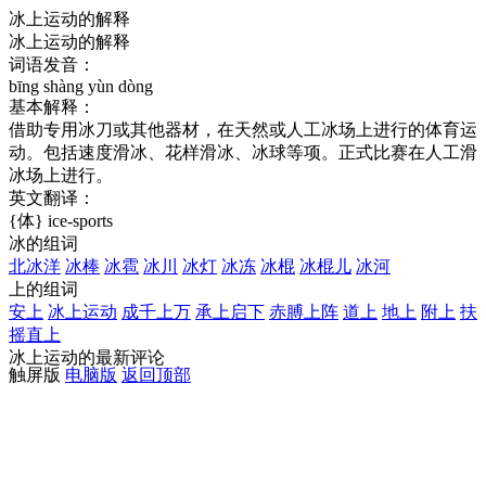
冰上运动的解释
冰上运动的解释
词语发音：
bīng shàng yùn dòng
基本解释：
借助专用冰刀或其他器材，在天然或人工冰场上进行的体育运
动。包括速度滑冰、花样滑冰、冰球等项。正式比赛在人工滑
冰场上进行。
英文翻译：
{体} ice-sports
冰的组词
北冰洋
冰棒
冰雹
冰川
冰灯
冰冻
冰棍
冰棍儿
冰河
上的组词
安上
冰上运动
成千上万
承上启下
赤膊上阵
道上
地上
附上
扶
摇直上
冰上运动的最新评论
触屏版
电脑版
返回顶部