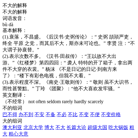
不大的解释
不大的解释
词语发音：
bù dà
基本解释：
(1).衰落，不昌盛。《后汉书·史弼传论》：“ 史弼 頡頏严吏，
终全 平原 之党，而其后不大，斯亦未可论也。” 李贤 注：“不
大谓子孙衰替。”
(2).表示次数不多。《汉书·田叔传》：“王以故不大出
游。”《红楼梦》第四四回：“ 袭人 特特的开了箱子，拿出两
件不大穿的衣裳。” 杨沫 《不是日记的日记·到南方来
了》：“楼下有彩色电视，但我不大看。”
(3).表示程度不深。《南史·王敬则传》：“ 敬则 虽不大识书，
而性甚警黠。” 丁玲 《团聚》：“他不大喜欢发牢骚。”
英文翻译：
（不经常） not often
seldom
rarely
hardly
scarcely
不的组词
巴不得
办不到
不安
不备
不必
不比
不变
不便
不变价格
大的组词
澳大利亚
北京大学
博大
不大
长篇大论
超级大国
吃大锅饭
粗
大
粗心大意